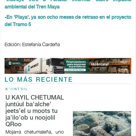
ambiental del Tren Maya
-
En 'Playa', ya son ocho meses de retraso en el proyecto
del Tramo 5
Edición: Estefanía Cardeña
LO MÁS RECIENTE
K'IINTSIL
U KAYIL CHETUMAL
juntúul ba’alche’
jeets’el u moots tu
ja’ilo’ob u noojolil
QRoo
Mojarra chetumaleña, uno