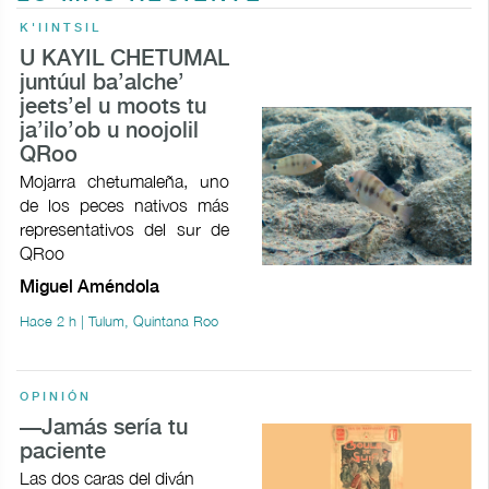
K'IINTSIL
U KAYIL CHETUMAL
juntúul ba’alche’
jeets’el u moots tu
ja’ilo’ob u noojolil
QRoo
Mojarra chetumaleña, uno
de los peces nativos más
representativos del sur de
QRoo
Miguel Améndola
Hace 2 h | Tulum, Quintana Roo
OPINIÓN
—Jamás sería tu
paciente
Las dos caras del diván