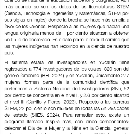
cuando se trata de la educación superior y posgrados, Aún
más cuando se ven los datos de las licenciaturas STEM
(Ciencia, Tecnología e Ingenierías y Matemáticas, STEM por
sus siglas en inglés) donde la brecha se hace más amplia a
favor de los varones. Respecto a las mujeres que hablan una
lengua originaria menos de 1 por ciento alcanzan a obtener
un título de doctorado. Este dato permite mirar el camino que
las mujeres indígenas han recorrido en la ciencia de nuestro
país.
El sistema estatal de Investigadores en Yucatán tiene
registrados a 774 investigadores de los cuales, 320 son del
género femenino (REI, 2024) y en Yucatán, únicamente 277
mujeres forman parte de la comunidad científica que
pertenecen al Sistema Nacional de Investigadores (SNI), 52
por ciento se concentra en el nivel I, y 2.6 por ciento alcanzó
el nivel III (Carrillo y Flores, 2023). Respecto a las carreras
STEM, 22 por ciento son mujeres en todas las universidades
del estado (SIIES, 2024). Para remediar esto, existe un
programa llamado Inspira más, con cinco componentes:
celebrar el Día de la Mujer y la Niña en la Ciencia; generar