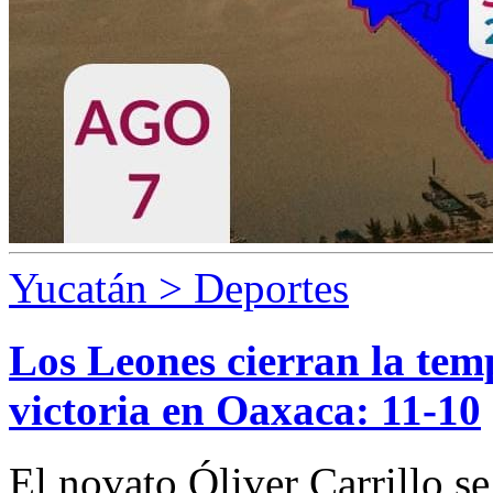
Yucatán > Deportes
Los Leones cierran la te
victoria en Oaxaca: 11-10
El novato Óliver Carrillo se