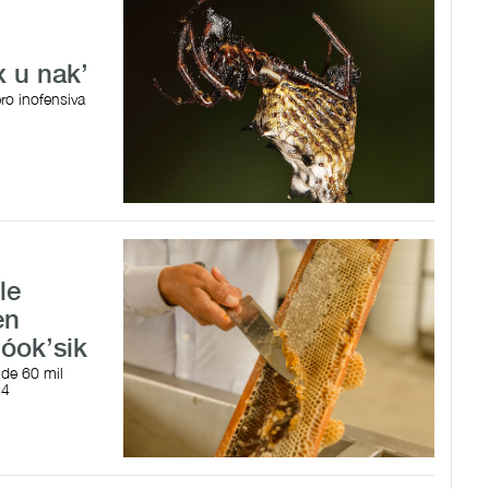
x u nak’
ro inofensiva
le
en
jóok’sik
 de 60 mil
24