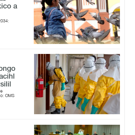
ico a
2034:
Congo
acihl
ilil
ue
erno: OMS