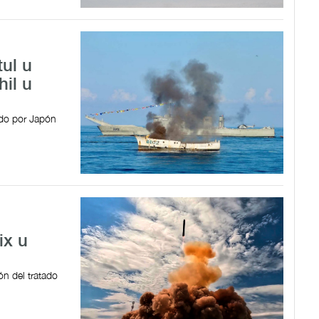
tul u
hil u
do por Japón
ix u
ón del tratado