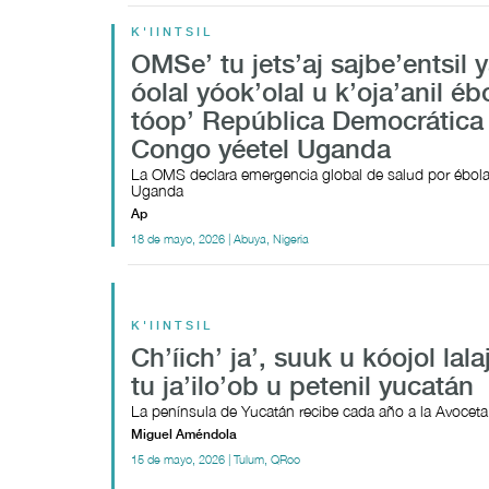
K'IINTSIL
OMSe’ tu jets’aj sajbe’entsil y
óolal yóok’olal u k’oja’anil éb
tóop’ República Democrática
Congo yéetel Uganda
La OMS declara emergencia global de salud por ébola
Uganda
Ap
18 de mayo, 2026 | Abuya, Nigeria
K'IINTSIL
Ch’íich’ ja’, suuk u kóojol lala
tu ja’ilo’ob u petenil yucatán
La península de Yucatán recibe cada año a la Avocet
Miguel Améndola
15 de mayo, 2026 | Tulum, QRoo