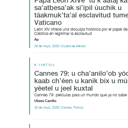
Papa León XIVe’ tu k’áataj ka
sa’atbesa’ak si’ipil úuchik u
táakmuk’ta’al esclavitud tum
Vaticano
León XIV ofrece una disculpa histórica por el papel de 
Católica en legitimar la esclavitud
Ap
26 de mayo, 2026 | Ciudad de México
K'IINTSIL
Cannes 79: u cha’anilo’ob yó
kaab ch’éen u kanik bix u mú
yéetel u jeel kuxtal
Cannes 79: películas para un mundo que ya no sabe c
Ulises Carrillo
25 de mayo, 2026 | Cannes, Francia