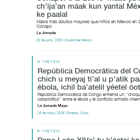
ch’ija’an máak kun yantal Méx
ke paalal
Habrá más adultos mayores que niños en México en 
Conapo
La Jornada
02 de junio, 2026 | Ciudad de México
K'IINTSIL
República Democrática del 
chich u meyaj ti’al u p’atik pa
ébola, ichil ba’atelil yéetel óots
República Democrática de Congo enfrenta un ''choq
catastrófico'' entre el ébola y el conflicto armado int
La Jornada Maya
28 de mayo, 2026 | Ginebra, Suiza
K'IINTSIL