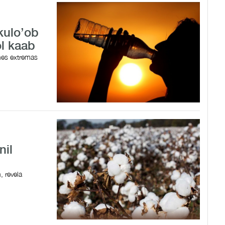
ukulo’ob
ol kaab
nes extremas
nil
 revela