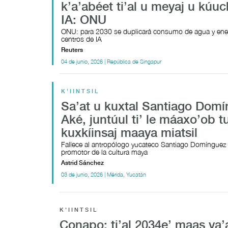
k’a’abéet ti’al u meyaj u kúuc
IA: ONU
ONU: para 2030 se duplicará consumo de agua y ene
centros de IA
Reuters
04 de junio, 2026 | República de Singapur
K'IINTSIL
Sa’at u kuxtal Santiago Dom
Aké, juntúul ti’ le máaxo’ob t
kuxkíinsaj maaya miatsil
Fallece al antropólogo yucateco Santiago Domínguez
promotor de la cultura maya
Astrid Sánchez
03 de junio, 2026 | Mérida, Yucatán
K'IINTSIL
Conapo: ti’al 2034e’ maas ya’