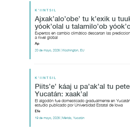
K'IINTSIL
Ajxak’alo’obe’ tu k’exik u tu
yóok’olal u talamilo’ob yóok’
Expertos en cambio climático descartan las prediccio
a nivel global
Ap
20 de mayo, 2026 | Washington, EU
K'IINTSIL
Piits’e’ káaj u pa’ak’al tu pete
Yucatán: xaak’al
El algodón fue domesticado gradualmente en Yucatán,
estudio publicado por Universidad Estatal de Iowa
Efe
19 de mayo, 2026 | Mérida, Yucatán