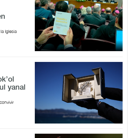
en
la Iglesia
ok’ol
ul yanal
onvivir