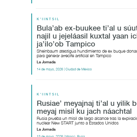
K'IINTSIL
Bula’ab ex-buukee ti’al u súu
najil u jejeláasil kuxtal yaan ic
ja’ilo’ob Tampico
Sheinbaum atestigua hundimiento de ex buque dona
para generar arrecife artificial en Tampico
La Jornada
14 de mayo, 2026 | Ciudad de México
K'IINTSIL
Rusiae’ meyajnaj ti’al u yilik b
meyaj misil ku jach náachtal
Rusia prueba un misil de largo alcance tras la expiraci
nuclear New START junto a Estados Unidos
La Jornada
13 de mayo, 2026 | Moscú, Rusia