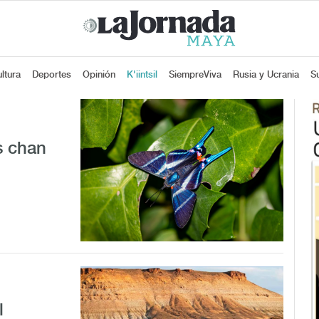
ltura
Deportes
Opinión
K'iintsil
SiempreViva
Rusia y Ucrania
S
s chan
l