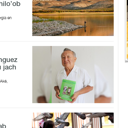
hilo’ob
rgía en
ínguez
u jach
 Aké,
ab