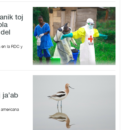
anik toj
ola
 del
 en la RDC y
j ja’ab
a americana