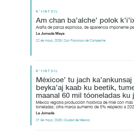
K'IINTSIL
Am chan ba’alche’ polok k’i’i
Araña de panza espinosa, de apariencia imponente pe
La Jornada Maya
22 de mayo, 2026 | San Francisco de Campeche
K'IINTSIL
Méxicoe’ tu jach ka’ankunsaj 
beyka’aj kaab ku beetik, tum
maanal 60 mil tóoneladas ku 
México registra producción histórica de miel con más
toneladas; cifra marca aumento de 5% respecto a 20
La Jornada
21 de mayo, 2026 | Ciudad de México