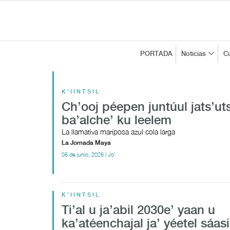
PORTADA
Noticias
Cu
K'IINTSIL
Ch’ooj péepen juntúul jats’ut
ba’alche’ ku leelem
La llamativa mariposa azul cola larga
La Jornada Maya
05 de junio, 2026 | Jo’
K'IINTSIL
Ti’al u ja’abil 2030e’ yaan u
ka’atéenchajal ja’ yéetel sáasi