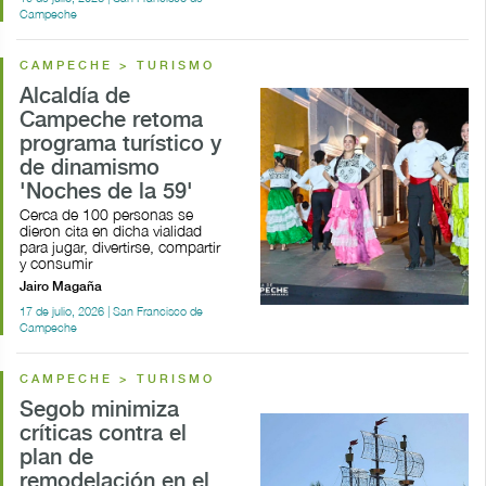
Campeche
CAMPECHE > TURISMO
Alcaldía de
Campeche retoma
programa turístico y
de dinamismo
'Noches de la 59'
Cerca de 100 personas se
dieron cita en dicha vialidad
para jugar, divertirse, compartir
y consumir
Jairo Magaña
17 de julio, 2026 | San Francisco de
Campeche
CAMPECHE > TURISMO
Segob minimiza
críticas contra el
plan de
remodelación en el