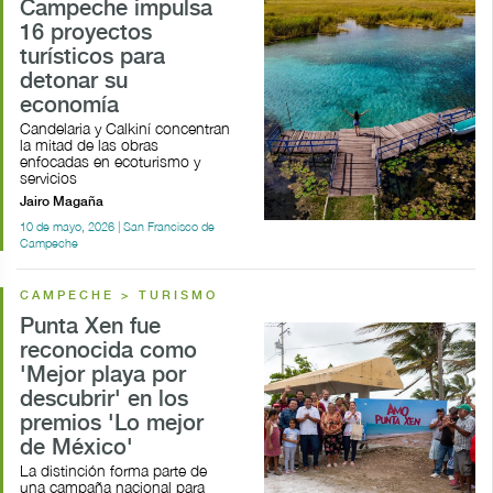
Campeche impulsa
16 proyectos
turísticos para
detonar su
economía
Candelaria y Calkiní concentran
la mitad de las obras
enfocadas en ecoturismo y
servicios
Jairo Magaña
10 de mayo, 2026 | San Francisco de
Campeche
CAMPECHE > TURISMO
Punta Xen fue
reconocida como
'Mejor playa por
descubrir' en los
premios 'Lo mejor
de México'
La distinción forma parte de
una campaña nacional para