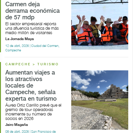
Carmen deja
derrama económica
de 57 mdp
El sector empresarial reporta
una afluencia turística de más
medio millón de visitantes
La Jornada Maya
12 de abril, 2026 | Ciudad del Carmen,
Campeche
CAMPECHE > TURISMO
Aumentan viajes a
los atractivos
locales de
Campeche, señala
experta en turismo
Áurea Ortiz Carrillo prevé que el
gremio de tour operadoras
incremente su número de
socios en 2026
Jairo Magaña
08 de abril, 2026 | San Francisco de