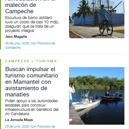
malecón de
Campeche
Escultura de barco astillero
tuvo un costo de casi 10 mdp;
aseguran que se trata de un
proyecto integral
Jairo Magaña
30 de junio, 2026 | San Francisco de
Campeche
CAMPECHE > TURISMO
Buscan impulsar el
turismo comunitario
en Mamantel con
avistamiento de
manatíes
Piden apoyo a las autoridades
estatales para construir
infraestructura en beneficio del
río Candelaria
La Jornada Maya
23 de junio, 2026 | San Francisco de