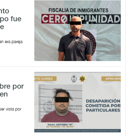
nto
rpo fue
de
en era pareja
bre por
 en
er vista por