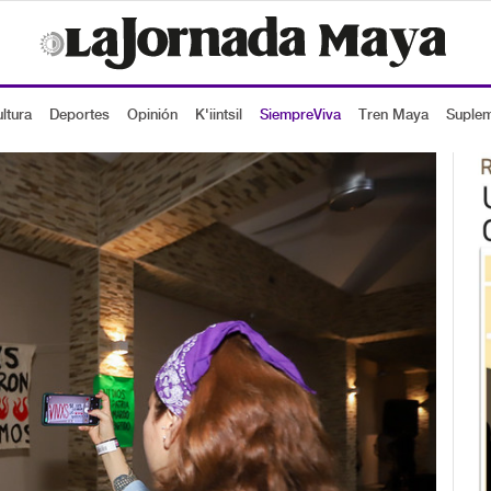
ltura
Deportes
Opinión
K'iintsil
SiempreViva
Tren Maya
Suple