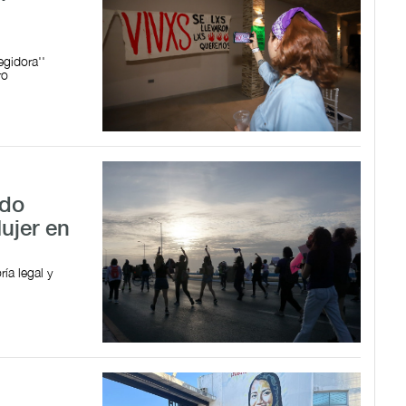
egidora''
ro
ido
Mujer en
ía legal y