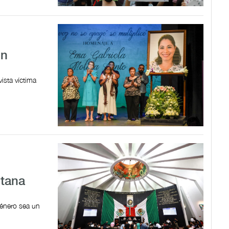
un
ista víctima
ntana
género sea un