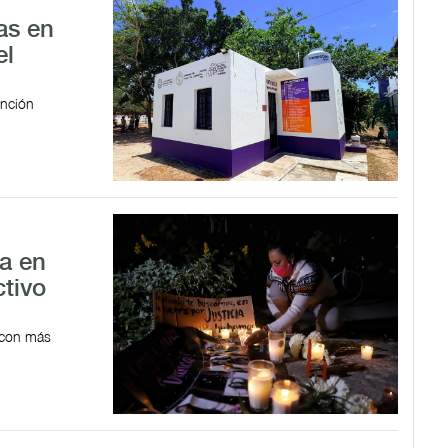
as en
el
ención
da en
tivo
o con más