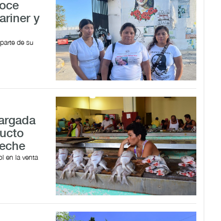
noce
ariner y
parte de su
cargada
ducto
peche
l en la venta