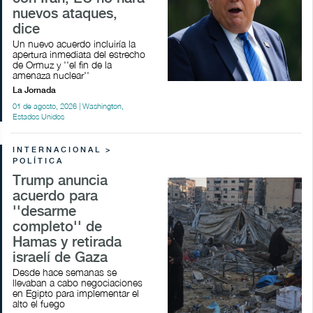
nuevos ataques,
dice
Un nuevo acuerdo incluiría la
apertura inmediata del estrecho
de Ormuz y ''el fin de la
amenaza nuclear''
La Jornada
01 de agosto, 2026 | Washington,
Estados Unidos
INTERNACIONAL >
POLÍTICA
Trump anuncia
acuerdo para
''desarme
completo'' de
Hamas y retirada
israelí de Gaza
Desde hace semanas se
llevaban a cabo negociaciones
en Egipto para implementar el
alto el fuego