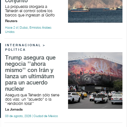
conjunto
La propuesta otorgaría a
Teherán el control sobre los
barcos que ingresan al Golfo
Reuters
Hace 2 d | Dubai, Emiratos Árabes
Unidos
INTERNACIONAL >
POLÍTICA
Trump asegura que
negocia ''ahora
mismo'' con Irán y
lanza un ultimátum
para un acuerdo
nuclear
Asegura que Teherán sólo tiene
dos vías: un "acuerdo" o la
''rendición total''
La Jornada
03 de agosto, 2026 | Ciudad de México