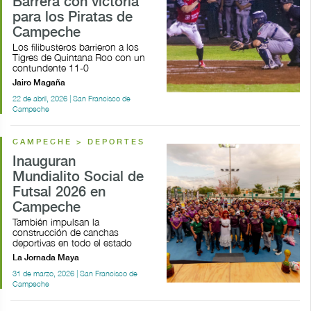
Barrera con victoria
para los Piratas de
Campeche
Los filibusteros barrieron a los
Tigres de Quintana Roo con un
contundente 11-0
Jairo Magaña
22 de abril, 2026 | San Francisco de
Campeche
CAMPECHE > DEPORTES
Inauguran
Mundialito Social de
Futsal 2026 en
Campeche
También impulsan la
construcción de canchas
deportivas en todo el estado
La Jornada Maya
31 de marzo, 2026 | San Francisco de
Campeche