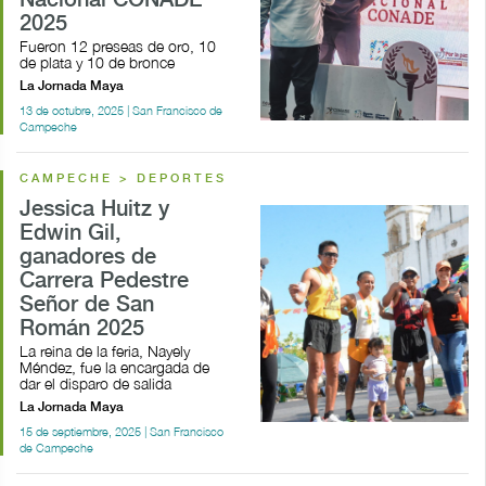
Nacional CONADE
2025
Fueron 12 preseas de oro, 10
de plata y 10 de bronce
La Jornada Maya
13 de octubre, 2025 | San Francisco de
Campeche
CAMPECHE > DEPORTES
Jessica Huitz y
Edwin Gil,
ganadores de
Carrera Pedestre
Señor de San
Román 2025
La reina de la feria, Nayely
Méndez, fue la encargada de
dar el disparo de salida
La Jornada Maya
15 de septiembre, 2025 | San Francisco
de Campeche