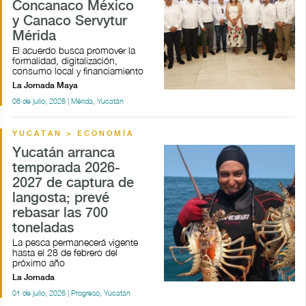
Concanaco México
y Canaco Servytur
Mérida
El acuerdo busca promover la
formalidad, digitalización,
consumo local y financiamiento
La Jornada Maya
08 de julio, 2026 | Mérida, Yucatán
YUCATAN > ECONOMÍA
Yucatán arranca
temporada 2026-
2027 de captura de
langosta; prevé
rebasar las 700
toneladas
La pesca permanecerá vigente
hasta el 28 de febrero del
próximo año
La Jornada
01 de julio, 2026 | Progreso, Yucatán