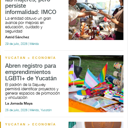
persiste
informalidad: IMCO
La entidad obtuvo un gran
avance por mejoras en
educación, cuidado y
seguridad
Astrid Sánchez
29 de julio, 2026 | Mérida
YUCATAN > ECONOMÍA
Abren registro para
emprendimientos
LGBTI+ de Yucatán
El padrón de la Sejuvey
permitirá identificar proyectos y
generar espacios de promoción
y vinculación
La Jornada Maya
25 de julio, 2026 | Mérida, Yucatán
YUCATAN > ECONOMÍA