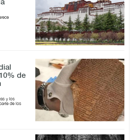
la
arece
dial
 10% de
n
as y los
parte de los