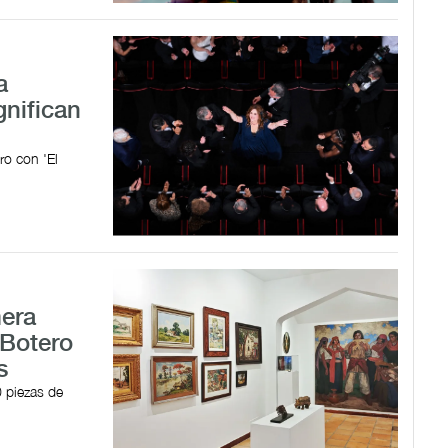
a
gnifican
ro con 'El
mera
 Botero
s
0 piezas de