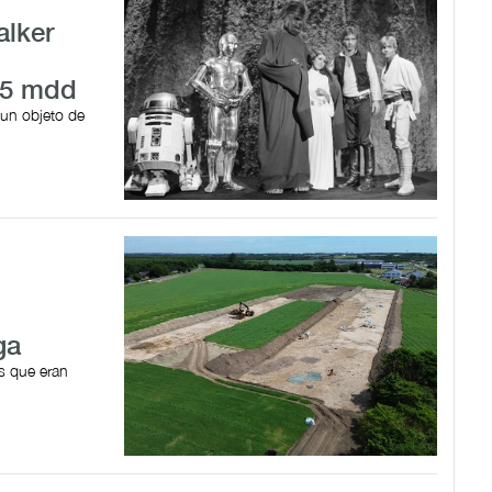
alker
75 mdd
 un objeto de
ga
s que eran