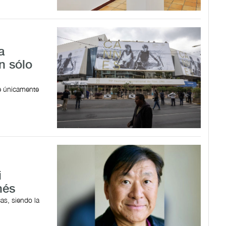
a
n sólo
ue únicamente
i
nés
as, siendo la