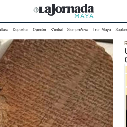
ltura
Deportes
Opinión
K'iintsil
SiempreViva
Tren Maya
Suple