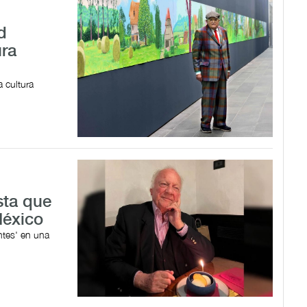
d
ura
a cultura
sta que
México
antes' en una