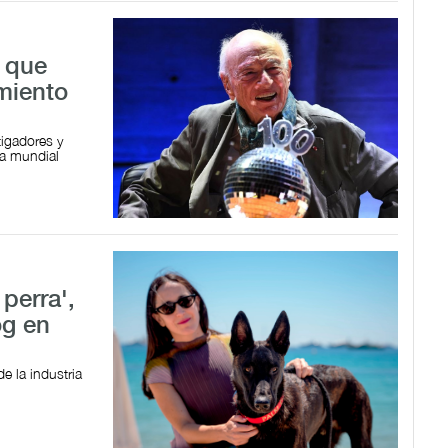
o que
miento
tigadores y
ca mundial
perra',
og en
e la industria