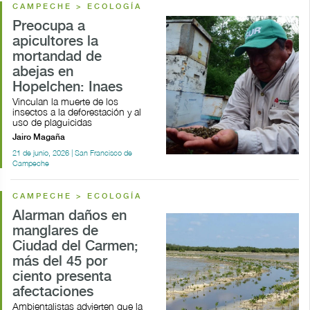
CAMPECHE > ECOLOGÍA
Preocupa a
apicultores la
mortandad de
abejas en
Hopelchen: Inaes
Vinculan la muerte de los
insectos a la deforestación y al
uso de plaguicidas
Jairo Magaña
21 de junio, 2026 | San Francisco de
Campeche
CAMPECHE > ECOLOGÍA
Alarman daños en
manglares de
Ciudad del Carmen;
más del 45 por
ciento presenta
afectaciones
Ambientalistas advierten que la