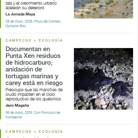
tala y el crecimiento urbano
aceleran su deterioro
La Jornada Maya
28 de mayo, 2026 | Playa del Carmen,
Quintana Roo
CAMPECHE > ECOLOGÍA
Documentan en
Punta Xen residuos
de hidrocarburo;
anidación de
tortugas marinas y
carey está en riesgo
Preocupa que las manchas de
crudo impacten en el ciclo
reproductivo de los quelonios
Jairo Magaña
06 de mayo, 2026 | San Francisco de
Campeche
CAMPECHE > ECOLOGÍA