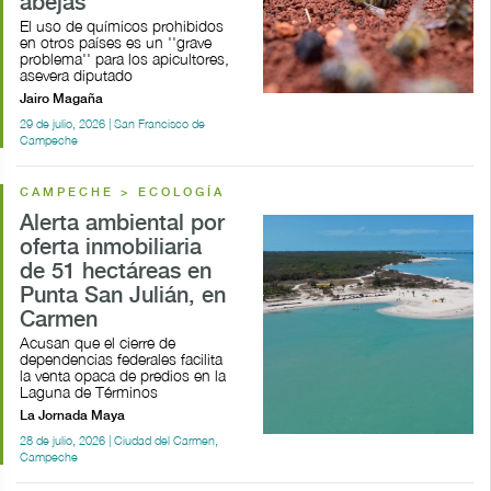
abejas
El uso de químicos prohibidos
en otros países es un ''grave
problema'' para los apicultores,
asevera diputado
Jairo Magaña
29 de julio, 2026 | San Francisco de
Campeche
CAMPECHE > ECOLOGÍA
Alerta ambiental por
oferta inmobiliaria
de 51 hectáreas en
Punta San Julián, en
Carmen
Acusan que el cierre de
dependencias federales facilita
la venta opaca de predios en la
Laguna de Términos
La Jornada Maya
28 de julio, 2026 | Ciudad del Carmen,
Campeche