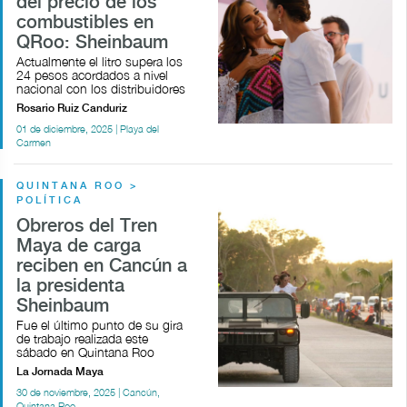
del precio de los
combustibles en
QRoo: Sheinbaum
Actualmente el litro supera los
24 pesos acordados a nivel
nacional con los distribuidores
Rosario Ruiz Canduriz
01 de diciembre, 2025 | Playa del
Carmen
QUINTANA ROO >
POLÍTICA
Obreros del Tren
Maya de carga
reciben en Cancún a
la presidenta
Sheinbaum
Fue el último punto de su gira
de trabajo realizada este
sábado en Quintana Roo
La Jornada Maya
30 de noviembre, 2025 | Cancún,
Quintana Roo