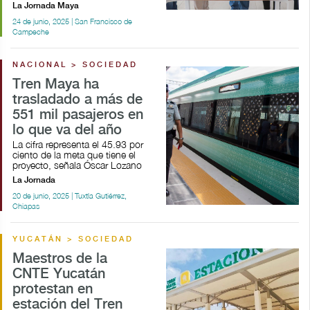
La Jornada Maya
24 de junio, 2025 | San Francisco de
Campeche
NACIONAL > SOCIEDAD
Tren Maya ha
trasladado a más de
551 mil pasajeros en
lo que va del año
La cifra representa el 45.93 por
ciento de la meta que tiene el
proyecto, señala Óscar Lozano
La Jornada
20 de junio, 2025 | Tuxtla Gutiérrez,
Chiapas
YUCATÁN > SOCIEDAD
Maestros de la
CNTE Yucatán
protestan en
estación del Tren