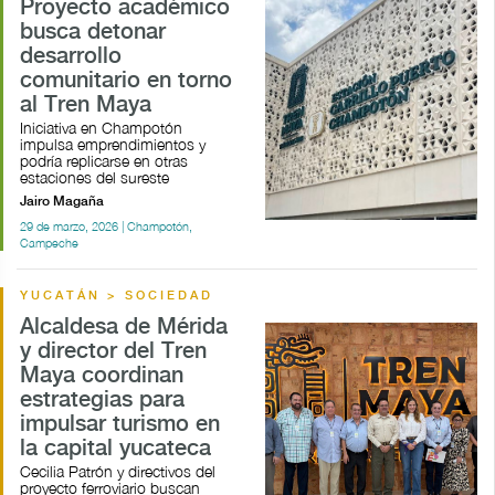
Proyecto académico
busca detonar
desarrollo
comunitario en torno
al Tren Maya
Iniciativa en Champotón
impulsa emprendimientos y
podría replicarse en otras
estaciones del sureste
Jairo Magaña
29 de marzo, 2026 | Champotón,
Campeche
YUCATÁN > SOCIEDAD
Alcaldesa de Mérida
y director del Tren
Maya coordinan
estrategias para
impulsar turismo en
la capital yucateca
Cecilia Patrón y directivos del
proyecto ferroviario buscan