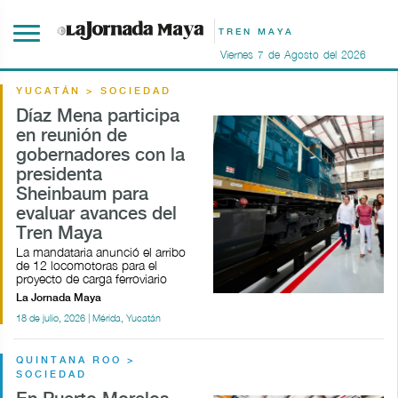
TREN MAYA
Viernes
7
de
Agosto
del
2026
YUCATÁN > SOCIEDAD
Díaz Mena participa
en reunión de
gobernadores con la
presidenta
Sheinbaum para
evaluar avances del
Tren Maya
La mandataria anunció el arribo
de 12 locomotoras para el
proyecto de carga ferroviario
La Jornada Maya
18 de julio, 2026 | Mérida, Yucatán
QUINTANA ROO >
SOCIEDAD