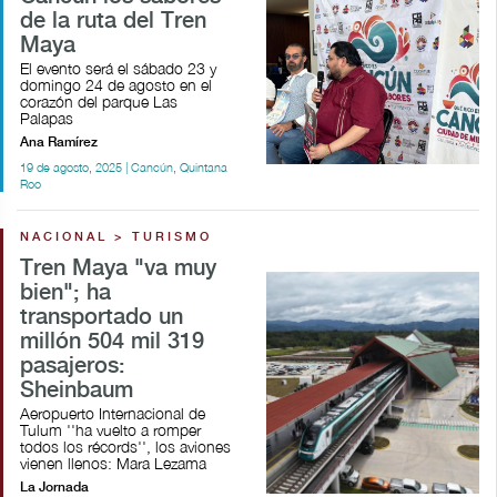
de la ruta del Tren
Maya
El evento será el sábado 23 y
domingo 24 de agosto en el
corazón del parque Las
Palapas
Ana Ramírez
19 de agosto, 2025 | Cancún, Quintana
Roo
NACIONAL > TURISMO
Tren Maya "va muy
bien"; ha
transportado un
millón 504 mil 319
pasajeros:
Sheinbaum
Aeropuerto Internacional de
Tulum ''ha vuelto a romper
todos los récords'', los aviones
vienen llenos: Mara Lezama
La Jornada