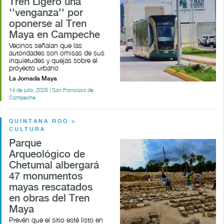
Tren Ligero una
''venganza'' por
oponerse al Tren
Maya en Campeche
Vecinos señalan que las
autoridades son omisas de sus
inquietudes y quejas sobre el
proyecto urbano
La Jornada Maya
14 de julio, 2025 | San Francisco de
Campeche
QUINTANA ROO >
CULTURA
Parque
Arqueológico de
Chetumal albergará
47 monumentos
mayas rescatados
en obras del Tren
Maya
Prevén que el sitio esté listo en