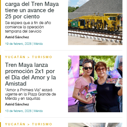
carga del Tren Maya
tiene un avance de
25 por ciento
Se espera que a fin de año
comience la operación
temprana del servicio
Astrid Sánchez
19 de febrero, 2026 | Mérida
YUCATÁN > TURISMO
Tren Maya lanza
promoción 2x1 por
el Día del Amor y la
Amistad
“Amor a Primera Vía” estará
vigente en la Plaza Grande de
Mérida y en taquillas
Astrid Sánchez
13 de febrero, 2026 | Mérida
YUCATÁN > TURISMO