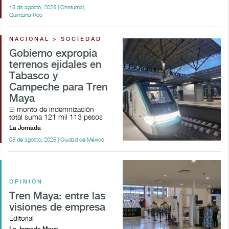
15 de agosto, 2025 | Chetumal,
Quintana Roo
NACIONAL > SOCIEDAD
Gobierno expropia
terrenos ejidales en
Tabasco y
Campeche para Tren
Maya
El monto de indemnización
total suma 121 mil 113 pesos
La Jornada
05 de agosto, 2025 | Ciudad de México
OPINIÓN
Tren Maya: entre las
visiones de empresa
Editorial