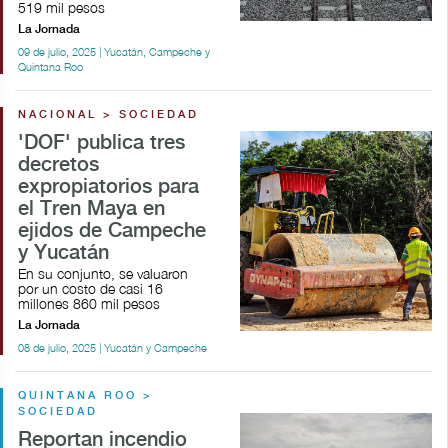
519 mil pesos
La Jornada
09 de julio, 2025 | Yucatán, Campeche y
Quintana Roo
NACIONAL > SOCIEDAD
'DOF' publica tres
decretos
expropiatorios para
el Tren Maya en
ejidos de Campeche
y Yucatán
En su conjunto, se valuaron
por un costo de casi 16
millones 860 mil pesos
La Jornada
08 de julio, 2025 | Yucatán y Campeche
QUINTANA ROO >
SOCIEDAD
Reportan incendio