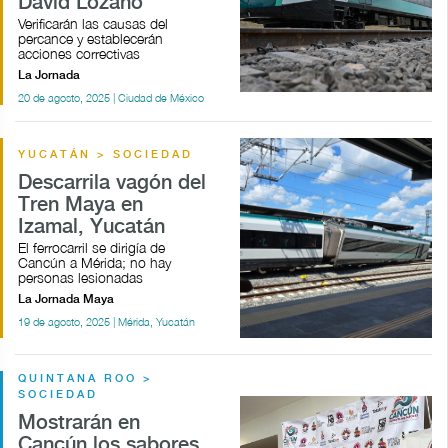
David Lozano
Verificarán las causas del
percance y establecerán
acciones correctivas
La Jornada
20 de agosto, 2025 | Ciudad de México
YUCATÁN > SOCIEDAD
Descarrila vagón del
Tren Maya en
Izamal, Yucatán
El ferrocarril se dirigía de
Cancún a Mérida; no hay
personas lesionadas
La Jornada Maya
19 de agosto, 2025 | Mérida, Yucatán
QUINTANA ROO >
SOCIEDAD
Mostrarán en
Cancún los sabores