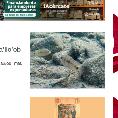
a’ilo’ob
ativos más