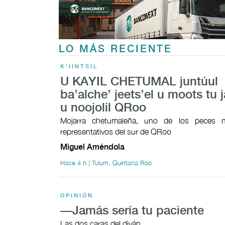
LO MÁS RECIENTE
K'IINTSIL
U KAYIL CHETUMAL juntúul
ba’alche’ jeets’el u moots tu j
u noojolil QRoo
Mojarra chetumaleña, uno de los peces n
representativos del sur de QRoo
Miguel Améndola
Hace 4 h | Tulum, Quintana Roo
OPINIÓN
—Jamás sería tu paciente
Las dos caras del diván