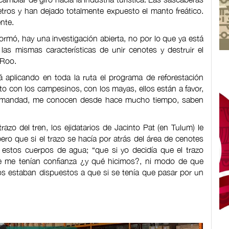
ros y han dejado totalmente expuesto el manto freático.
ente.
nformó, hay una investigación abierta, no por lo que ya está
las mismas características de unir cenotes y destruir el
 Roo.
 aplicando en toda la ruta el programa de reforestación
 con los campesinos, con los mayas, ellos están a favor,
ermandad, me conocen desde hace mucho tiempo, saben
zo del tren, los ejidatarios de Jacinto Pat (en Tulum) le
ro que si el trazo se hacía por atrás del área de cenotes
 estos cuerpos de agua; “que si yo decidía que el trazo
ue me tenían confianza ¿y qué hicimos?, ni modo de que
os estaban dispuestos a que si se tenía que pasar por un