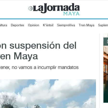
ltura
Deportes
Opinion
K'iintsil
SiempreViva
Tren Maya
Suple
ón suspensión del
Tren Maya
detener, no vamos a incumplir mandatos