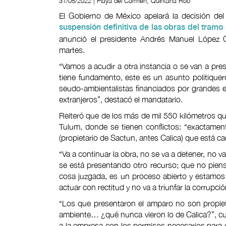
31/05/2022 | Playa del Carmen, Quintana Roo
El Gobierno de México apelará la decisión del
suspensión definitiva de las obras del tramo
anunció el presidente Andrés Manuel López 
martes.
“Vamos a acudir a otra instancia o se van a pr
tiene fundamento, este es un asunto politiquer
seudo-ambientalistas financiados por grandes 
extranjeros”, destacó el mandatario.
Reiteró que de los más de mil 550 kilómetros que
Tulum, donde se tienen conflictos: “exactame
(propietario de Sactun, antes Calica) que está c
“Va a continuar la obra, no se va a detener, no 
se está presentando otro recurso; que no pie
cosa juzgada, es un proceso abierto y estamos
actuar con rectitud y no va a triunfar la corrupció
“Los que presentaron el amparo no son propie
ambiente… ¿qué nunca vieron lo de Calica?”, cue
a la empresa con los permisos necesarios para ca