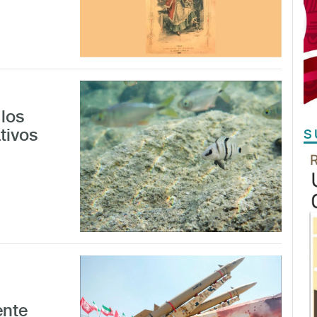
los
tivos
S
ente