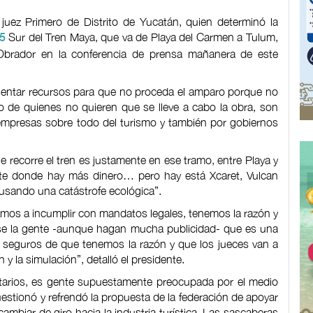
 juez Primero de Distrito de Yucatán, quien determinó la
Sur del Tren Maya, que va de Playa del Carmen a Tulum,
 5
Obrador en la conferencia de prensa mañanera de este
esentar recursos para que no proceda el amparo porque no
o de quienes no quieren que se lleve a cabo la obra, son
empresas sobre todo del turismo y también por gobiernos
 recorre el tren es justamente en ese tramo, entre Playa y
nte donde hay más dinero… pero hay está Xcaret, Vulcan
ausando una catástrofe ecológica”.
vamos a incumplir con mandatos legales, tenemos la razón y
nse la gente -aunque hagan mucha publicidad- que es una
 seguros de que tenemos la razón y que los jueces van a
n y la simulación”, detalló el presidente.
tarios, es gente supuestamente preocupada por el medio
stionó y refrendó la propuesta de la federación de apoyar
mbiar de giro hacia la industria turística. Las sascaberas