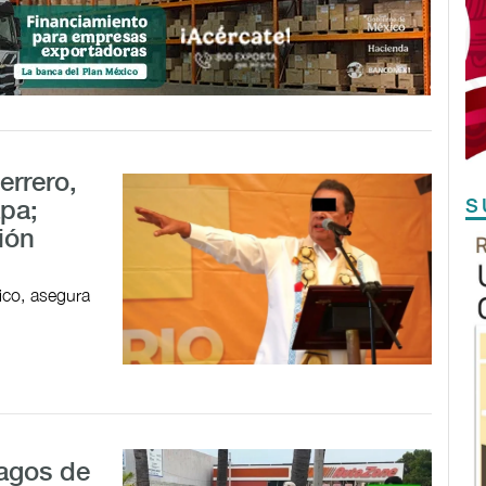
errero,
S
pa;
ión
ico, asegura
pagos de