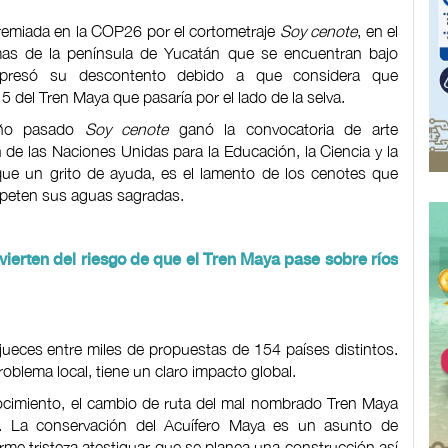
remiada en la COP26 por el cortometraje
Soy cenote
, en el
mas de la península de Yucatán que se encuentran bajo
presó su descontento debido a que considera que
5 del Tren Maya que pasaría por el lado de la selva.
año pasado
Soy cenote
ganó la convocatoria de arte
de las Naciones Unidas para la Educación, la Ciencia y la
que un grito de ayuda, es el lamento de los cenotes que
espeten sus aguas sagradas.
erten del riesgo de que el Tren Maya pase sobre ríos
jueces entre miles de propuestas de 154 países distintos.
blema local, tiene un claro impacto global.
ocimiento, el cambio de ruta del mal nombrado Tren Maya
os. La conservación del Acuífero Maya es un asunto de
rme tristeza atestiguar que se planea una construcción así