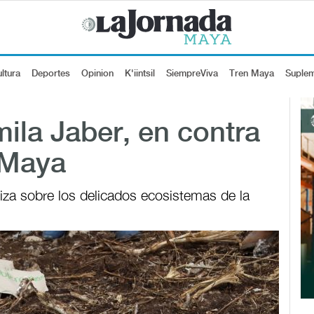
ltura
Deportes
Opinion
K'iintsil
SiempreViva
Tren Maya
Suple
ila Jaber, en contra
 Maya
iza sobre los delicados ecosistemas de la