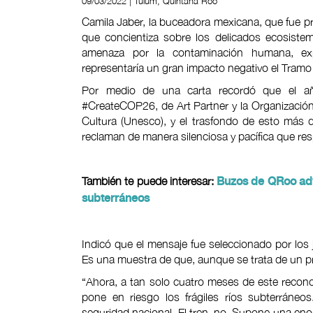
09/03/2022 | Tulum, Quintana Roo
Camila Jaber, la buceadora mexicana, que fue p
que concientiza sobre los delicados ecosiste
amenaza por la contaminación humana, ex
representaría un gran impacto negativo el Tramo 
Por medio de una carta recordó que el 
#CreateCOP26, de Art Partner y la Organización 
Cultura (Unesco), y el trasfondo de esto más 
reclaman de manera silenciosa y pacífica que r
También te puede interesar:
Buzos de QRoo advi
subterráneos
Indicó que el mensaje fue seleccionado por los 
Es una muestra de que, aunque se trata de un pro
“Ahora, a tan solo cuatro meses de este recon
pone en riesgo los frágiles ríos subterráne
seguridad nacional. El tren, no. Supone una eno