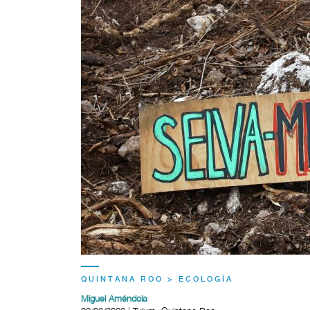
QUINTANA ROO > ECOLOGÍA
Miguel Améndola