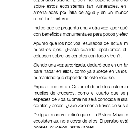
sobre estos ecosistemas tan vulnerables, en 
amenazadas por falta de agua y en un mundo
climático”, externó.
Indicó que se pregunta una y otra vez: ¿por qué
con beneficios monumentales para pocos y efect
Apuntó que los nocivos resultados del actual mo
nuestros ojos. ¿Hasta cuándo repetiremos el
colapsen sobre los cenotes con todo y tren?.
Siendo una voz autorizada, declaró que en un f
para nadar en ellos, como ya sucede en varios c
humanidad que depende de este recurso.
Expuso que en un Cozumel donde los esfuerzos
muelles de cruceros, como el cuarto que se p
especies de vida submarina será conocida la isla, 
corales y peces. ¿Qué veremos a través de sus a
De igual manera, refirió que si la Riviera Maya e
ecosistemas, no a costa de ellos. El paraíso est
hoteles, cruceros, restaurantes.