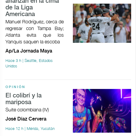
afianzan en la cima
de la Liga
Americana
Manuel Rodríguez, cerca de
regresar con Tampa Bay;
Atlanta evita que los
Yanquis saquen la escoba
Ap/La Jornada Maya
Hace 3 h | Seattle, Estados
Unidos
OPINIÓN
El colibrí y la
mariposa
Suite colombiana (IV)
José Díaz Cervera
Hace 12 h | Mérida, Yucatán