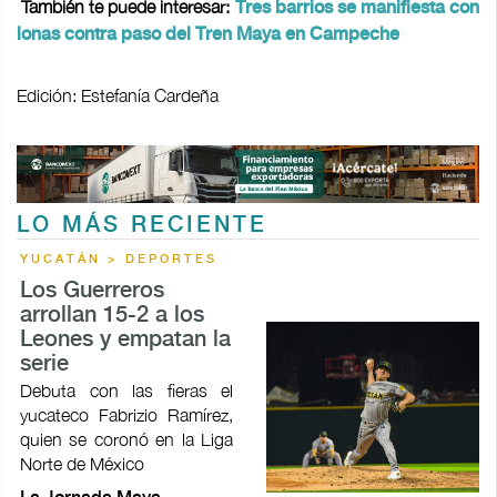
También te puede interesar:
Tres barrios se manifiesta con
lonas contra paso del Tren Maya en Campeche
Edición: Estefanía Cardeña
LO MÁS RECIENTE
YUCATÁN > DEPORTES
Los Guerreros
arrollan 15-2 a los
Leones y empatan la
serie
Debuta con las fieras el
yucateco Fabrizio Ramírez,
quien se coronó en la Liga
Norte de México