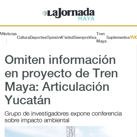
A
Noticias
Tren
Cultura
Deportes
Opinión
K'iintsil
SiempreViva
Suplementos
YU
Maya
Omiten información
en proyecto de Tren
Maya: Articulación
Yucatán
Grupo de investigadores expone conferencia
sobre impacto ambiental