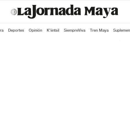
ra
Deportes
Opinión
K'iintsil
SiempreViva
Tren Maya
Suplemen