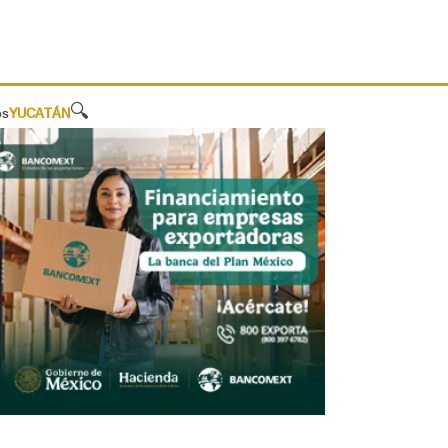
🔍
os
YUCATÁN