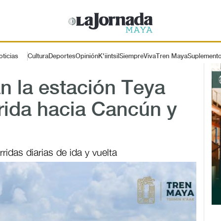
oticias
Cultura
Deportes
Opinión
K'iintsil
SiempreViva
Tren Maya
Suplement
n la estación Teya
rida hacia Cancún y
ridas diarias de ida y vuelta