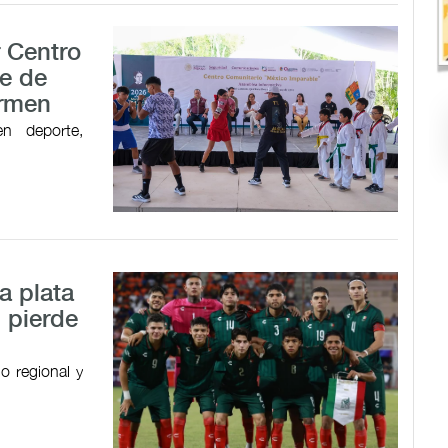
r Centro
e de
armen
en deporte,
a plata
 pierde
o regional y