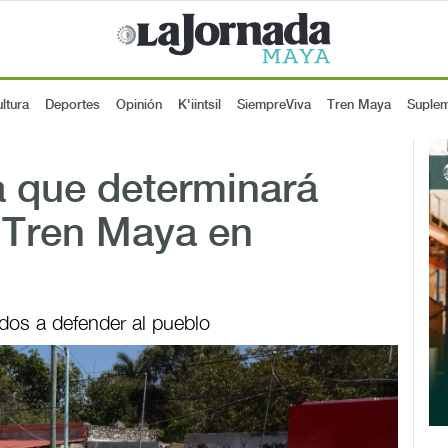
ltura
Deportes
Opinión
K'iintsil
SiempreViva
Tren Maya
Suple
a que determinará
l Tren Maya en
ados a defender al pueblo