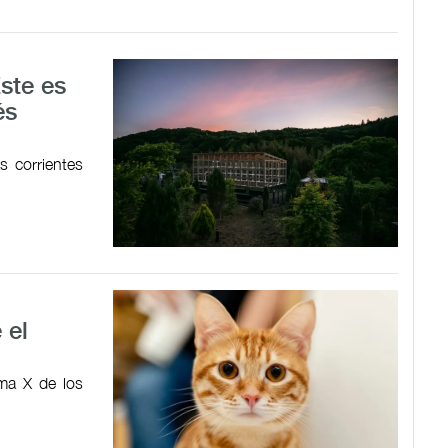
Este es
és
 corrientes
 el
ma X de los