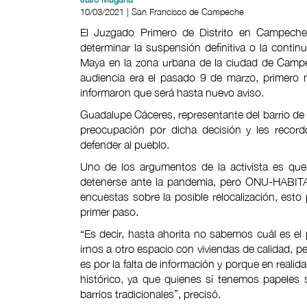
10/03/2021 | San Francisco de Campeche
El Juzgado Primero de Distrito en Campeche
determinar la suspensión definitiva o la conti
Maya en la zona urbana de la ciudad de Campec
audiencia era el pasado 9 de marzo, primero n
informaron que será hasta nuevo aviso.
Guadalupe Cáceres, representante del barrio de S
preocupación por dicha decisión y les record
defender al pueblo.
Uno de los argumentos de la activista es qu
detenerse ante la pandemia, pero ONU-HABITA
encuestas sobre la posible relocalización, esto 
primer paso.
“Es decir, hasta ahorita no sabemos cuál es el p
irnos a otro espacio con viviendas de calidad, p
es por la falta de información y porque en real
histórico, ya que quienes sí tenemos papeles
barrios tradicionales”, precisó.