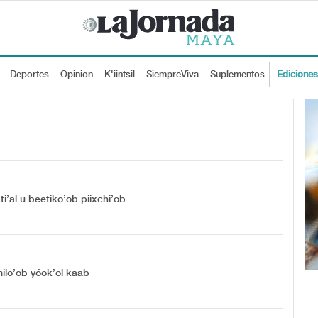
Deportes
Opinion
K'iintsil
SiempreViva
Suplementos
Edicione
’al u beetiko’ob piixchi’ob
umilo’ob yóok’ol kaab