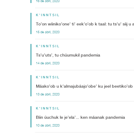
16 de abril, 2020
K'INNTSIL
To’on wíiniko’one’ ti’ eek’o’ob k taal: tu ts’u’ síij 
15 de abril, 2020
K'INNTSIL
Ts’u’uts’, tu chúumukil pandemia
14 de abril, 2020
K'INNTSIL
Máako’ob u k’almajubáajo’obe’ ku jeel beetiko’ob
13 de abril, 2020
K'INNTSIL
Bíin úuchuk le je’ela’... ken máanak pandemia
10 de abril, 2020