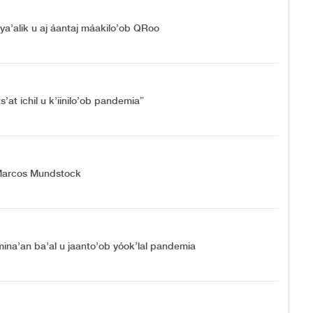
u ya’alik u aj áantaj máakilo’ob QRoo
’at ichil u k’iinilo’ob pandemia”
l Marcos Mundstock
ina’an ba’al u jaanto’ob yóok’lal pandemia