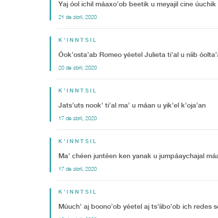
Yaj óol ichil máaxo’ob beetik u meyajil cine úuchik
21 de abril, 2020
K'INNTSIL
Óok’osta’ab Romeo yéetel Julieta ti’al u níib óolta
20 de abril, 2020
K'INNTSIL
Jats’uts nook’ ti’al ma’ u máan u yik’el k’oja’an
17 de abril, 2020
K'INNTSIL
Ma’ chéen juntéen ken yanak u jumpáaychajal máak
17 de abril, 2020
K'INNTSIL
Múuch’ aj boono’ob yéetel aj ts’íibo’ob ich redes so