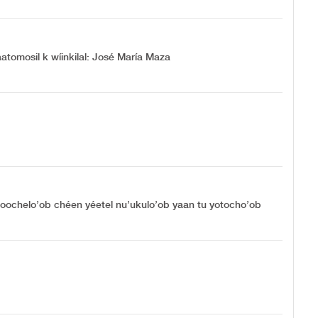
u aatomosil k wíinkilal: José María Maza
 oochelo’ob chéen yéetel nu’ukulo’ob yaan tu yotocho’ob