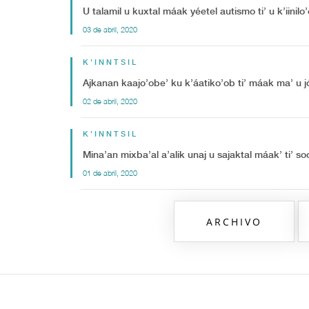
U talamil u kuxtal máak yéetel autismo ti’ u k’iini
03 de abril, 2020
K'INNTSIL
Ajkanan kaajo’obe’ ku k’áatiko’ob ti’ máak ma’ u 
02 de abril, 2020
K'INNTSIL
Mina’an mixba’al a’alik unaj u sajaktal máak’ ti’ s
01 de abril, 2020
ARCHIVO