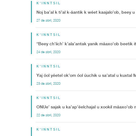
K'INNTSIL
Noj ba’al k ti’al k-áantik k wéet kaajalo’ob, beey 
27 de abril, 2020
K'INNTSIL
“Beey ch’íich’ k’ala’antak yanik máaxo’ob beetik its
24 de abril, 2020
K'INNTSIL
Yaj óol yéetel ok’om óol úuchik u sa’atal u kuxta
23 de abril, 2020
K'INNTSIL
ONUe’ sajak u ka’ap’éelchajal u xookil máaxo’ob m
22 de abril, 2020
K'INNTSIL