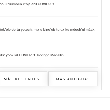
lo’ob u túumben k’oja’anil COVID-19
jóok’olo’ob tu yotoch, mix u bino’ob tu’ux ku múuch’ul máak
oots’ yóok’lal COVID-19: Rodrigo Medellín
MÁS RECIENTES
MÁS ANTIGUAS