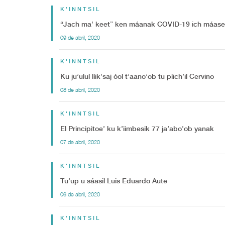
K'INNTSIL
“Jach ma’ keet” ken máanak COVID-19 ich máasewal
09 de abril, 2020
K'INNTSIL
Ku ju’ulul líik’saj óol t’aano’ob tu píich’il Cervino
08 de abril, 2020
K'INNTSIL
El Principitoe’ ku k’iimbesik 77 ja’abo’ob yanak
07 de abril, 2020
K'INNTSIL
Tu’up u sáasil Luis Eduardo Aute
06 de abril, 2020
K'INNTSIL