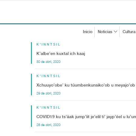
Inicio
Noticias
Cultura
K'INNTSIL
K’albe’en kuxtal ich kaaj
30 de abril, 2020
K'INNTSIL
Xchuuyo’obe’ ku túumbenkunsiko’ob u meyajo’ob ti
29 de abril, 2020
K'INNTSIL
COVID19 ku ts’áak jump’íit je’elil ti’ jayp’éel u lu’
28 de abril, 2020