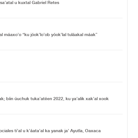
 sa’atal u kuxtal Gabriel Retes
’al máaxo’o “ku jóok’lo’ob yóok’lal tuláakal máak”
; bíin úuchuk tuka’atéen 2022, ku ya’alik xak’al xook
ciales ti’al u k’áata’al ka yanak ja’ Ayutla, Oaxaca