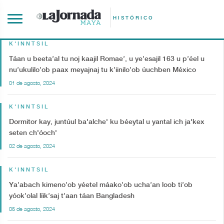
HISTÓRICO
K'INNTSIL
Táan u beeta’al tu noj kaajil Romae’, u ye’esajil 163 u p’éel u
nu’ukulilo’ob paax meyajnaj tu k’iinilo’ob úuchben México
01 de agosto, 2024
K'INNTSIL
Dormitor kay, juntúul ba'alche' ku béeytal u yantal ich ja'kex
seten ch'óoch'
02 de agosto, 2024
K'INNTSIL
Ya’abach kimeno’ob yéetel máako’ob ucha’an loob ti’ob
yóok’olal líik’saj t’aan táan Bangladesh
05 de agosto, 2024