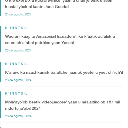
U k’e’exel bix u kuxtal wíinike’ yaan u chan je’elsik u seen
k’astal yóok’ol kaab: Jane Goodall
21 de agosto, 2024
K'INNTSIL
Waorani kaaj, tu Amazoníail Ecuadore’, ku k’áatik xu’uluk u
seten ch’a’abal petróleo yaan Yasuní
22 de agosto, 2024
K'INNTSIL
K’a’aw, ku naachkunsik ba'allche' jaantik yéetel u yéet ch'íich'il
23 de agosto, 2024
K'INNTSIL
Mola’ayo’ob beetik videojuegose’ yaan u náajaltiko’ob 187 mil
mdd tu ja’abil 2024
26 de agosto, 2024