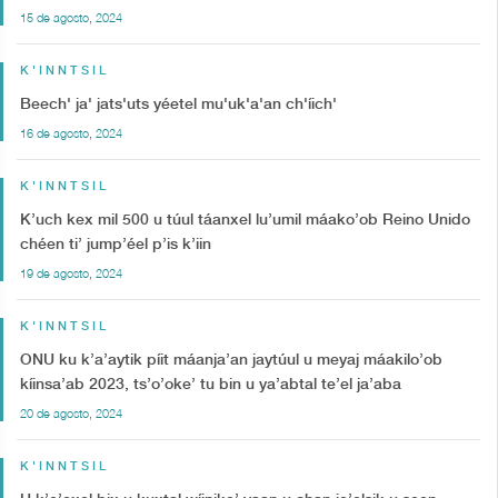
15 de agosto, 2024
K'INNTSIL
Beech' ja' jats'uts yéetel mu'uk'a'an ch'íich'
16 de agosto, 2024
K'INNTSIL
K’uch kex mil 500 u túul táanxel lu’umil máako’ob Reino Unido
chéen ti’ jump’éel p’is k’iin
19 de agosto, 2024
K'INNTSIL
ONU ku k’a’aytik píit máanja’an jaytúul u meyaj máakilo’ob
kíinsa’ab 2023, ts’o’oke’ tu bin u ya’abtal te’el ja’aba
20 de agosto, 2024
K'INNTSIL