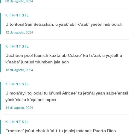
08 de agosto, 2024
K'INNTSIL
U toritosil San Sebastián: u yáak’abil k’áak’ yéetel níib óolalil
12 de agosto, 2024
K'INNTSIL
Úuchben póol tuunich kaxta’ab Cobae’ ku ts’áak u yojéelt u
k’aaba’ juntúul túumben jala’ach
13 de agosto, 2024
K'INNTSIL
U mola’ayil toj óolal tu lu’umil Áfricae’ tu jets’aj yaan sajbe’entsil
yóok’olal u k’oja’anil mpox
14 de agosto, 2024
K'INNTSIL
Ernestoe’ jsúut chak ik’al 1 tu jo’oloj máanak Puerto Rico