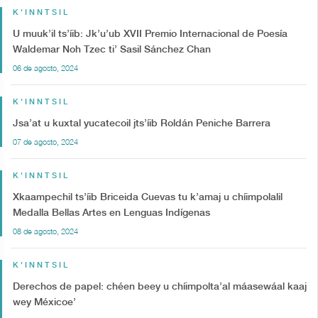
K'INNTSIL
U muuk’il ts’íib: Jk’u’ub XVII Premio Internacional de Poesía
Waldemar Noh Tzec ti’ Sasil Sánchez Chan
06 de agosto, 2024
K'INNTSIL
Jsa’at u kuxtal yucatecoil jts’íib Roldán Peniche Barrera
07 de agosto, 2024
K'INNTSIL
Xkaampechil ts’íib Briceida Cuevas tu k’amaj u chíimpolalil
Medalla Bellas Artes en Lenguas Indígenas
08 de agosto, 2024
K'INNTSIL
Derechos de papel: chéen beey u chíimpolta’al máasewáal kaaj
wey Méxicoe’