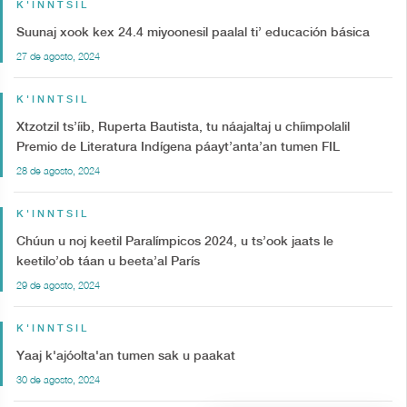
K'INNTSIL
Suunaj xook kex 24.4 miyoonesil paalal ti’ educación básica
27 de agosto, 2024
K'INNTSIL
Xtzotzil ts’íib, Ruperta Bautista, tu náajaltaj u chíimpolalil
Premio de Literatura Indígena páayt’anta’an tumen FIL
28 de agosto, 2024
K'INNTSIL
Chúun u noj keetil Paralímpicos 2024, u ts’ook jaats le
keetilo’ob táan u beeta’al París
29 de agosto, 2024
K'INNTSIL
Yaaj k'ajóolta'an tumen sak u paakat
30 de agosto, 2024