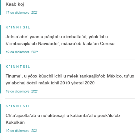
Kaab koj
17 de diciembre, 2021
K'INNTSIL
Jets’a’abe’ yaan u páajtal u xíimbalta’al, yóok’lal u
k’iimbesajilo’ob Navidade’, máaxo’ob k’ala’an Cereso
19 de diciembre, 2021
K'INNTSIL
Tinume’, u yóox kúuchil ichil u méek’tankaajilo’ob México, tu’ux
ya’abchaj óotsil máak ichil 2010 yéetel 2020
19 de diciembre, 2021
K'INNTSIL
Ch’a’ajóolta’ab u nu’ukbesajil u kaláanta’al u peek’ilo’ob
Kukulkán
19 de diciembre, 2021