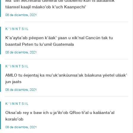
Ma’ bin Secretaría General de Gobierno kun ts’aatáantik
táanxel kaajil máako’ob k’uch Kaanpechi’
08 de diciembre, 2021
K'INNTSIL
K’a’ayta’ab péepen k’áak’ yaan u xik’nal Cancún tak tu
baantail Peten tu lu’umil Guatemala
08 de diciembre, 2021
K'INNTSIL
AMLO tu éejentaj ka mu’uk’ankúunsa’ak báakuna yéetel uláak’
jun jaats
08 de diciembre, 2021
K'INNTSIL
Oksa’ab rey x baw ich u ja’ilo’ob QRoo ti’al u kaláanta’al
koralo’ob
08 de diciembre, 2021