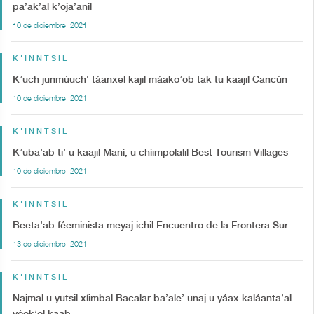
pa’ak’al k’oja’anil
10 de diciembre, 2021
K'INNTSIL
K’uch junmúuch' táanxel kajil máako’ob tak tu kaajil Cancún
10 de diciembre, 2021
K'INNTSIL
K’uba’ab ti’ u kaajil Maní, u chíimpolalil Best Tourism Villages
10 de diciembre, 2021
K'INNTSIL
Beeta’ab féeminista meyaj ichil Encuentro de la Frontera Sur
13 de diciembre, 2021
K'INNTSIL
Najmal u yutsil xíimbal Bacalar ba’ale’ unaj u yáax kaláanta’al