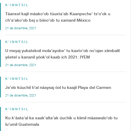
K'INNTSIL
Táanxel kajil máako’ob túuxta’ab Kaanpeche’ ts’o’ok u
ch’a’ako’ob bej u biino’ob tu xamanil México
21 de diciembre, 2021
K'INNTSIL
U meyaj yukatekoil mola’ayobe’ tu kaxto’ob no’ojan xíimbalil
yéetel u kananil yóok’ol kaab ich 2021: IYEM
21 de diciembre, 2021
K'INNTSIL
Je’eb kúuchil ti’al náaysaj óol tu kaajil Playa del Carmen
21 de diciembre, 2021
K'INNTSIL
Ku k’áata’al ka xaak’alta’ak úuchik u kíimil máaswalo’ob tu
lu’umil Guatemala