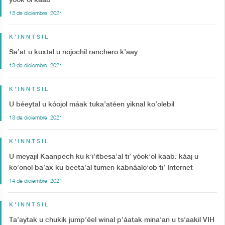
yóok’ol kaab
13 de diciembre, 2021
K'INNTSIL
Sa’at u kuxtal u nojochil ranchero k’aay
13 de diciembre, 2021
K'INNTSIL
U béeytal u kóojol máak tuka’atéen yiknal ko’olebil
13 de diciembre, 2021
K'INNTSIL
U meyajil Kaanpech ku k’i’itbesa’al ti’ yóok’ol kaab: káaj u
ko’onol ba’ax ku beeta’al tumen kabnáalo’ob ti’ Internet
14 de diciembre, 2021
K'INNTSIL
Ta’aytak u chukik jump’éel winal p’áatak mina’an u ts’aakil VIH