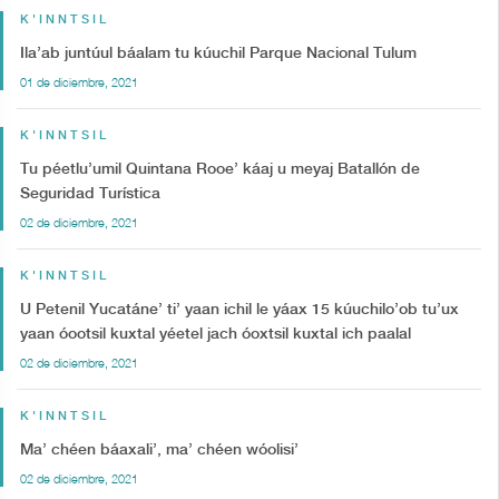
K'INNTSIL
Ila’ab juntúul báalam tu kúuchil Parque Nacional Tulum
01 de diciembre, 2021
K'INNTSIL
Tu péetlu’umil Quintana Rooe’ káaj u meyaj Batallón de
Seguridad Turística
02 de diciembre, 2021
K'INNTSIL
U Petenil Yucatáne’ ti’ yaan ichil le yáax 15 kúuchilo’ob tu’ux
yaan óootsil kuxtal yéetel jach óoxtsil kuxtal ich paalal
02 de diciembre, 2021
K'INNTSIL
Ma’ chéen báaxali’, ma’ chéen wóolisi’
02 de diciembre, 2021