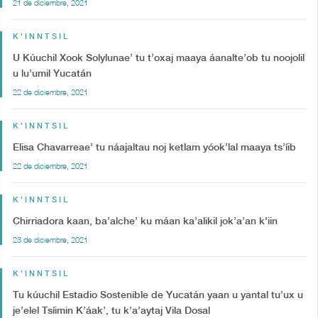
21 de diciembre, 2021
K'INNTSIL
U Kúuchil Xook Solylunae’ tu t’oxaj maaya áanalte’ob tu noojolil
u lu’umil Yucatán
22 de diciembre, 2021
K'INNTSIL
Elisa Chavarreae’ tu náajaltau noj ketlam yóok’lal maaya ts’íib
22 de diciembre, 2021
K'INNTSIL
Chirriadora kaan, ba’alche’ ku máan ka’alikil jok’a’an k'iin
23 de diciembre, 2021
K'INNTSIL
Tu kúuchil Estadio Sostenible de Yucatán yaan u yantal tu’ux u
je’elel Tsíimin K’áak’, tu k’a’aytaj Vila Dosal