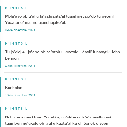
K'INNTSIL
Mola’ayo’ob ti’al u ts’aatáanta’al tuusil meyajo’ob tu petenil
Yucatáne’ ma’ no’ojanchajako’obi’
09 de diciembre, 2021
K'INNTSIL
Tu jo’oloj 41 ja’abo’ob sa’atak u kuxtale’, láayli’ k náaytik John
Lennon
09 de diciembre, 2021
K'INNTSIL
Kankalas
10 de diciembre, 2021
K'INNTSIL
Notificaciones Covid Yucatán, nu’ukbesaj k’a’abéetkunsik
túumben nu’ukulo’ob ti’al u kaxta’al ka ch’éenek u seen