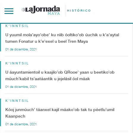
HISTÓRICO
K'INNTSIL
U yuumil mola’ayo’obe’ ku níib óoltiko’ob úuchik u k’a’aytal
tumen Fonatur u k’e’exel u beel Tren Maya
01 de diciembre, 2021
K'INNTSIL
U áayuntamientoil u kaajilo’ob QRooe’ yaan u beetiko’ob
múuch’kabil ts’aatáantik u jejelásil óol máak
01 de diciembre, 2021
K'INNTSIL
Kóoj junmúuch’ táanxel kajil máako’ob tak tu péetlu’umil
Kaanpech
01 de diciembre, 2021