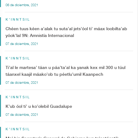
06 de diciembre, 2021
K'INNTSIL
Chéen tuus kéen a’alak tu suta’al jets’óol ti’ máax loobilta’ab
yóok’lal 9N: Amnistía Internacional
07 de diciembre, 2021
K'INNTSIL
Ti’al le martesa’ táan u páa’ta’al ka yanak kex mil 300 u túul
táanxel kaajil máako’ob tu péetlu’umil Kaanpech
07 de diciembre, 2021
K'INNTSIL
K’ub óol ti’ u ko’olebil Guadalupe
07 de diciembre, 2021
K'INNTSIL