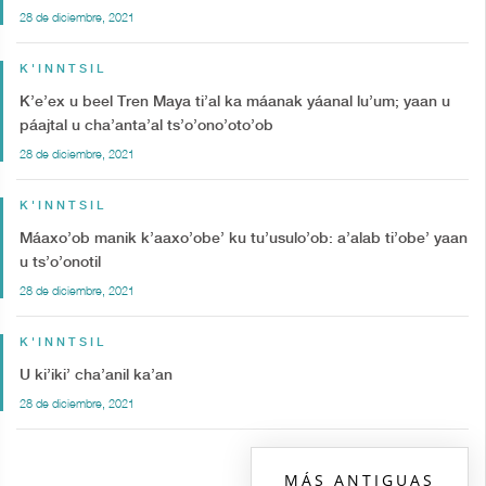
28 de diciembre, 2021
K'INNTSIL
K’e’ex u beel Tren Maya ti’al ka máanak yáanal lu’um; yaan u
páajtal u cha’anta’al ts’o’ono’oto’ob
28 de diciembre, 2021
K'INNTSIL
Máaxo’ob manik k’aaxo’obe’ ku tu’usulo’ob: a’alab ti’obe’ yaan
u ts’o’onotil
28 de diciembre, 2021
K'INNTSIL
U ki’iki’ cha’anil ka’an
28 de diciembre, 2021
MÁS ANTIGUAS