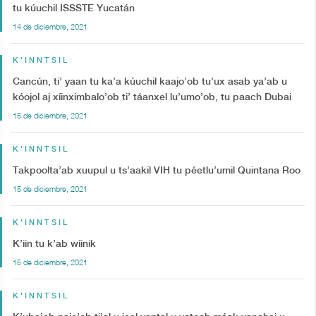
tu kúuchil ISSSTE Yucatán
14 de diciembre, 2021
K'INNTSIL
Cancún, ti’ yaan tu ka’a kúuchil kaajo’ob tu’ux asab ya’ab u
kóojol aj xíinximbalo’ob ti’ táanxel lu’umo’ob, tu paach Dubai
15 de diciembre, 2021
K'INNTSIL
Takpoolta’ab xuupul u ts’aakil VIH tu péetlu’umil Quintana Roo
15 de diciembre, 2021
K'INNTSIL
K’iin tu k’ab wíinik
15 de diciembre, 2021
K'INNTSIL