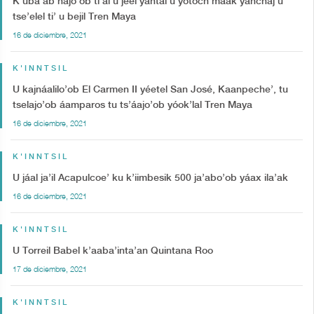
K’uba’ab najo’ob ti’al u jeel yantal u yotoch máak yanchaj u
tse’elel ti’ u bejil Tren Maya
16 de diciembre, 2021
K'INNTSIL
U kajnáalilo’ob El Carmen II yéetel San José, Kaanpeche’, tu
tselajo’ob áamparos tu ts’áajo’ob yóok’lal Tren Maya
16 de diciembre, 2021
K'INNTSIL
U jáal ja’il Acapulcoe’ ku k’iimbesik 500 ja’abo’ob yáax ila’ak
16 de diciembre, 2021
K'INNTSIL
U Torreil Babel k’aaba’inta’an Quintana Roo
17 de diciembre, 2021
K'INNTSIL