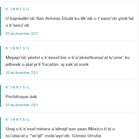
K'INNTSIL
U kajnáalilo’ob San Antonio Ebulá ku líik’sik u t’aano’ob yóok’lal
u k’áaxo’ob
03 de diciembre, 2021
K'INNTSIL
Meyajo’ob yéetel u k’éexel bix u k’a’abéetkunsa’al lu’ume’ ku
jelbesik u jáal ja’il Yucatán: aj xak’al xook
03 de diciembre, 2021
K'INNTSIL
Pochitoque áak
03 de diciembre, 2021
K'INNTSIL
Unaj u k’e’exel minera a’almajt’aan yaan México ti’al u
xu’ulsa’al u ''wi’ijil'' mola’ayo’ob: Gómez Urrutia