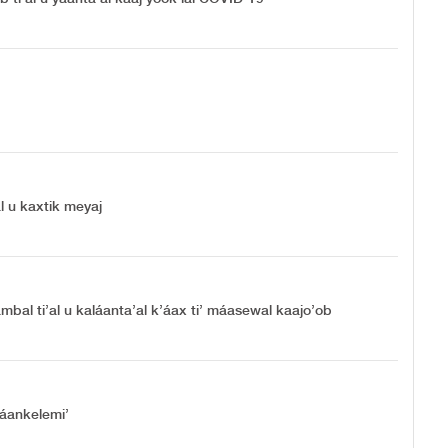
al u kaxtik meyaj
aambal ti’al u kaláanta’al k’áax ti’ máasewal kaajo’ob
táankelemi’