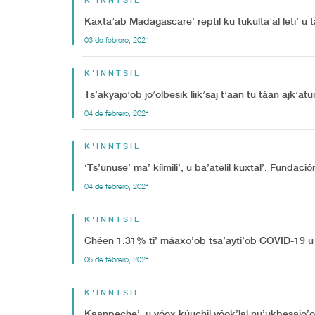
K'INNTSIL
Kaxta’ab Madagascare’ reptil ku tukulta’al leti’ u 
03 de febrero, 2021
K'INNTSIL
Ts’akyajo’ob jo’olbesik líik’saj t’aan tu táan ajk’
04 de febrero, 2021
K'INNTSIL
‘Ts’unuse’ ma’ kíimili’, u ba’atelil kuxtal’: Fundación
04 de febrero, 2021
K'INNTSIL
Chéen 1.31% ti’ máaxo’ob tsa’ayti’ob COVID-19 u m
05 de febrero, 2021
K'INNTSIL
Kaanpeche’, u yóox kúuchil yóok’lal nu’ukbesajo’ob