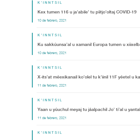
K'INNTSIL
Kex tumen 116 u ja’abile’ tu píitjo’oltaj COVID-19
10 de febrero, 2021
K'INNTSIL
Ku sakkúunsa’al u xamanil Europa tumen u xiixelb
10 de febrero, 2021
K'INNTSIL
X-its’at méexikanail ko’olel tu k’iinil 11F yéetel u 
11 de febrero, 2021
K'INNTSIL
Yaan u yúuchul meyaj tu jáalpachil Jo’ ti’al u yanta
11 de febrero, 2021
K'INNTSIL