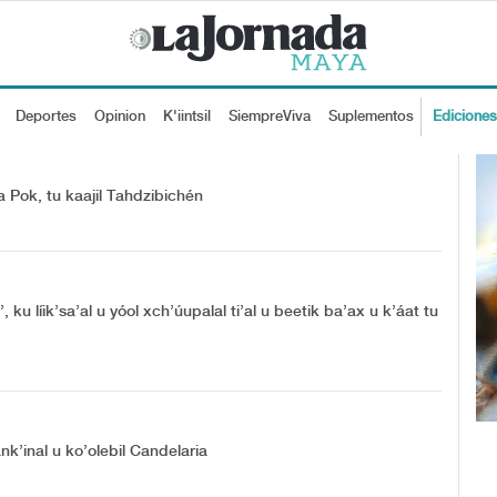
Deportes
Opinion
K'iintsil
SiempreViva
Suplementos
Edicione
 Pok, tu kaajil Tahdzibichén
 ku líik’sa’al u yóol xch’úupalal ti’al u beetik ba’ax u k’áat tu
k’inal u ko’olebil Candelaria