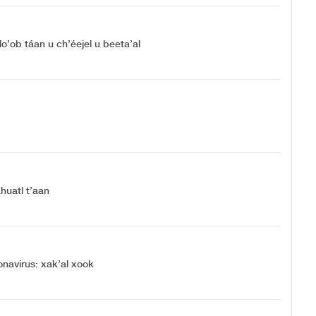
’ob táan u ch’éejel u beeta’al
áhuatl t’aan
onavirus: xak’al xook