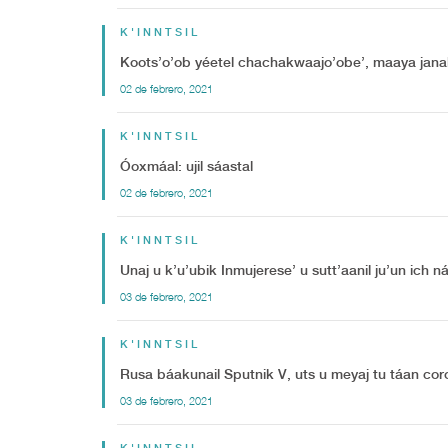
K'INNTSIL
Koots’o’ob yéetel chachakwaajo’obe’, maaya janalo
02 de febrero, 2021
K'INNTSIL
Óoxmáal: ujil sáastal
02 de febrero, 2021
K'INNTSIL
Unaj u k’u’ubik Inmujerese’ u sutt’aanil ju’un ich n
03 de febrero, 2021
K'INNTSIL
Rusa báakunail Sputnik V, uts u meyaj tu táan cor
03 de febrero, 2021