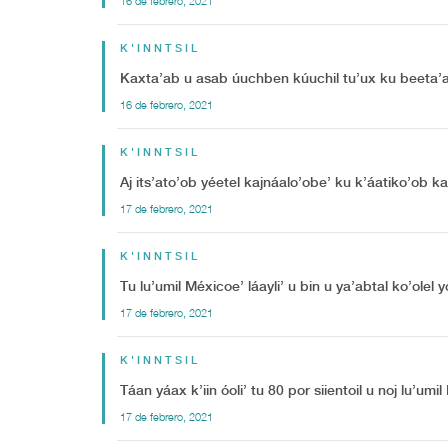
16 de febrero, 2021
K'INNTSIL
Kaxta’ab u asab úuchben kúuchil tu’ux ku beeta’al u
16 de febrero, 2021
K'INNTSIL
Aj its’ato’ob yéetel kajnáalo’obe’ ku k’áatiko’ob k
17 de febrero, 2021
K'INNTSIL
Tu lu’umil Méxicoe’ láayli’ u bin u ya’abtal ko’olel 
17 de febrero, 2021
K'INNTSIL
Táan yáax k’iin óoli’ tu 80 por siientoil u noj lu’um
17 de febrero, 2021