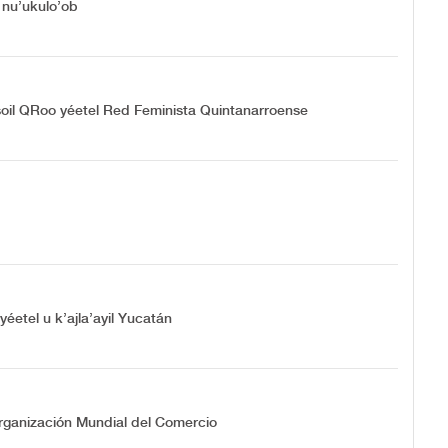
 nu’ukulo’ob
soil QRoo yéetel Red Feminista Quintanarroense
yéetel u k’ajla’ayil Yucatán
 Organización Mundial del Comercio