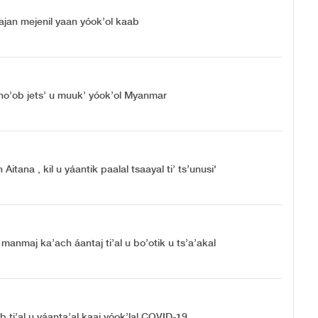
tajan mejenil yaan yóok’ol kaab
atuno’ob jets’ u muuk’ yóok’ol Myanmar
 Aitana , kil u yáantik paalal tsaayal ti’ ts’unusi'
anmaj ka’ach áantaj ti’al u bo’otik u ts’a’akal
 ti’al u yáanta’al kaaj yóok’lal COVID-19