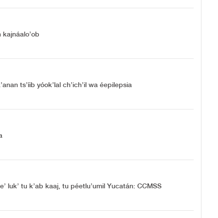
n kajnáalo’ob
anan ts’íib yóok’lal ch’ich’il wa éepilepsia
a
xe’ luk’ tu k’ab kaaj, tu péetlu’umil Yucatán: CCMSS