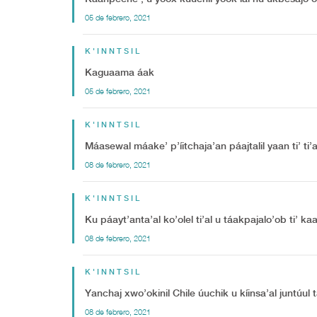
05 de febrero, 2021
K'INNTSIL
Kaguaama áak
05 de febrero, 2021
K'INNTSIL
Máasewal máake’ p’íitchaja’an páajtalil yaan ti’ ti’
08 de febrero, 2021
K'INNTSIL
Ku páayt’anta’al ko’olel ti’al u táakpajalo’ob ti’ k
08 de febrero, 2021
K'INNTSIL
Yanchaj xwo’okinil Chile úuchik u kíinsa’al juntúul 
08 de febrero, 2021