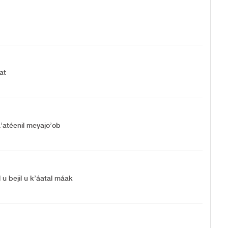
at
ka’atéenil meyajo’ob
l u bejil u k’áatal máak