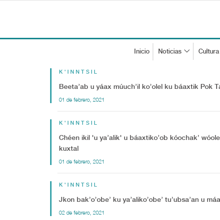
Inicio
Noticias
Cultura
K'INNTSIL
Beeta’ab u yáax múuch’il ko’olel ku báaxtik Pok Ta
01 de febrero, 2021
K'INNTSIL
Chéen ikil 'u ya’alik' u báaxtiko’ob kóochak’ wóole’,
kuxtal
01 de febrero, 2021
K'INNTSIL
Jkon bak’o’obe’ ku ya’aliko’obe’ tu’ubsa’an u máan
02 de febrero, 2021