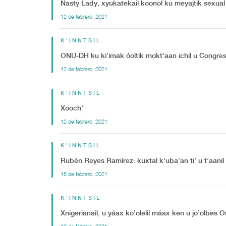
Nasty Lady, xyukatekail koonol ku meyajtik sexual
12 de febrero, 2021
K'INNTSIL
ONU-DH ku ki’imak óoltik mokt’aan ichil u Congre
12 de febrero, 2021
K'INNTSIL
Xooch’
12 de febrero, 2021
K'INNTSIL
Rubén Reyes Ramírez: kuxtal k’uba’an ti’ u t’aanil 
15 de febrero, 2021
K'INNTSIL
Xnigerianail, u yáax ko’olelil máax ken u jo’olbes