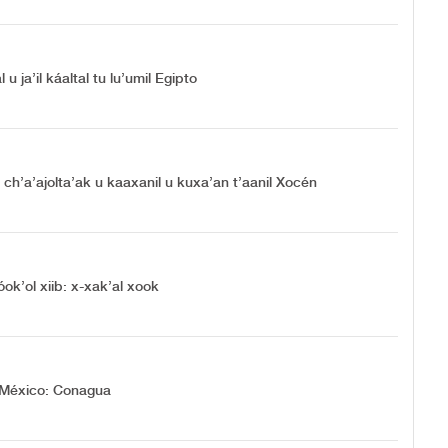
 ja’il káaltal tu lu’umil Egipto
a ch’a’ajolta’ak u kaaxanil u kuxa’an t’aanil Xocén
yóok’ol xiib: x-xak’al xook
il México: Conagua