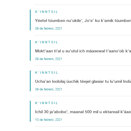
K'INNTSIL
Yéetel túumben nu’ukile’, Jo’e’ ku k’amik túumbe
09 de febrero, 2021
K'INNTSIL
Mokt’aan ti’al u su’utul ich máasewal t’aano’ob k’a’
09 de febrero, 2021
K'INNTSIL
Ucha’an loobilaj úuchik téejel glasiar tu lu’umil Indi
09 de febrero, 2021
K'INNTSIL
Ichil 30 ja'abobe', maanal 500 mil u ektareail k'áa
10 de febrero, 2021