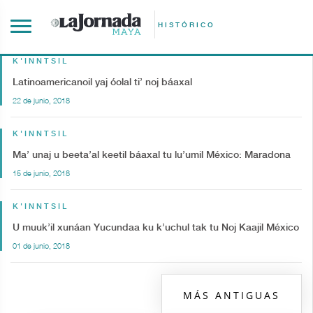
HISTÓRICO
K'INNTSIL
Latinoamericanoil yaj óolal ti’ noj báaxal
22 de junio, 2018
K'INNTSIL
Ma’ unaj u beeta’al keetil báaxal tu lu’umil México: Maradona
15 de junio, 2018
K'INNTSIL
U muuk’il xunáan Yucundaa ku k’uchul tak tu Noj Kaajil México
01 de junio, 2018
MÁS ANTIGUAS