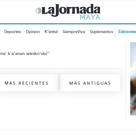
Deportes
Opinion
K'iintsil
SiempreViva
Suplementos
Edicione
ma’ k’a’anan wíiniko’obi’”
MÁS RECIENTES
MÁS ANTIGUAS