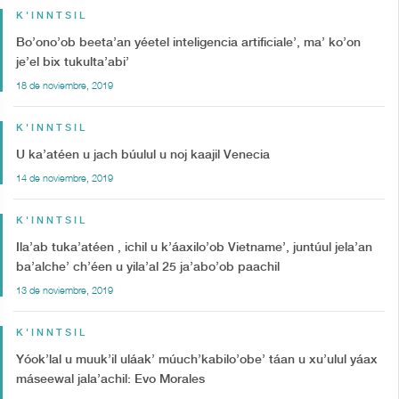
K'INNTSIL
Bo’ono’ob beeta’an yéetel inteligencia artificiale’, ma’ ko’on
je’el bix tukulta’abi’
18 de noviembre, 2019
K'INNTSIL
U ka’atéen u jach búulul u noj kaajil Venecia
14 de noviembre, 2019
K'INNTSIL
Ila’ab tuka’atéen , ichil u k’áaxilo’ob Vietname’, juntúul jela’an
ba’alche’ ch’éen u yila’al 25 ja’abo’ob paachil
13 de noviembre, 2019
K'INNTSIL
Yóok’lal u muuk’il uláak’ múuch’kabilo’obe’ táan u xu’ulul yáax
máseewal jala’achil: Evo Morales