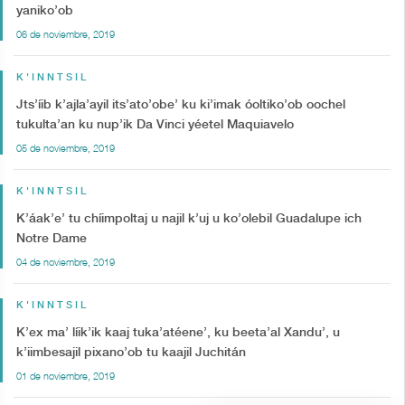
yaniko’ob
06 de noviembre, 2019
K'INNTSIL
Jts’íib k’ajla’ayil its’ato’obe’ ku ki’imak óoltiko’ob oochel
tukulta’an ku nup’ik Da Vinci yéetel Maquiavelo
05 de noviembre, 2019
K'INNTSIL
K’áak’e’ tu chíimpoltaj u najil k’uj u ko’olebil Guadalupe ich
Notre Dame
04 de noviembre, 2019
K'INNTSIL
K’ex ma’ líik’ik kaaj tuka’atéene’, ku beeta’al Xandu’, u
k’iimbesajil pixano’ob tu kaajil Juchitán
01 de noviembre, 2019