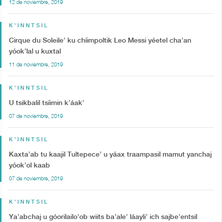
12 de noviembre, 2019
K'INNTSIL
Cirque du Soleile’ ku chíimpoltik Leo Messi yéetel cha’an
yóok’lal u kuxtal
11 de noviembre, 2019
K'INNTSIL
U tsikbalil tsíimin k’áak’
07 de noviembre, 2019
K'INNTSIL
Kaxta’ab tu kaajil Tultepece’ u yáax traampasil mamut yanchaj
yóok’ol kaab
07 de noviembre, 2019
K'INNTSIL
Ya’abchaj u góorilailo’ob wiits ba’ale’ láayli’ ich sajbe’entsil