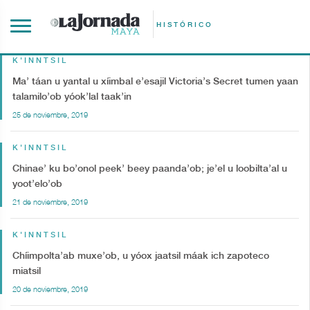
HISTÓRICO
K'INNTSIL
Ma’ táan u yantal u xíimbal e’esajil Victoria’s Secret tumen yaan
talamilo’ob yóok’lal taak’in
25 de noviembre, 2019
K'INNTSIL
Chinae’ ku bo’onol peek’ beey paanda’ob; je’el u loobilta’al u
yoot’elo’ob
21 de noviembre, 2019
K'INNTSIL
Chíimpolta’ab muxe’ob, u yóox jaatsil máak ich zapoteco
miatsil
20 de noviembre, 2019