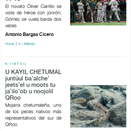
El novato Óliver Carrillo se
viste de héroe con jonrón;
Gómez se vuela barda dos
veces
Antonio Bargas Cicero
Hace 2 h | Mérida
K'IINTSIL
U KAYIL CHETUMAL
juntúul ba’alche’
jeets’el u moots tu
ja’ilo’ob u noojolil
QRoo
Mojarra chetumaleña, uno
de los peces nativos más
representativos del sur de
QRoo