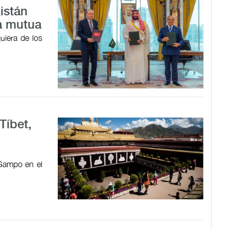
istán
a mutua
uiera de los
Tíbet,
 Gampo en el