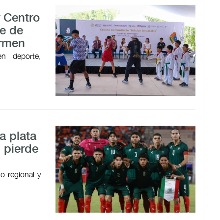
r Centro
e de
armen
en deporte,
a plata
 pierde
o regional y