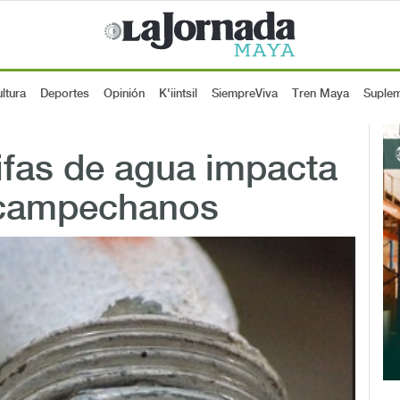
ltura
Deportes
Opinión
K'iintsil
SiempreViva
Tren Maya
Suple
ifas de agua impacta
 campechanos