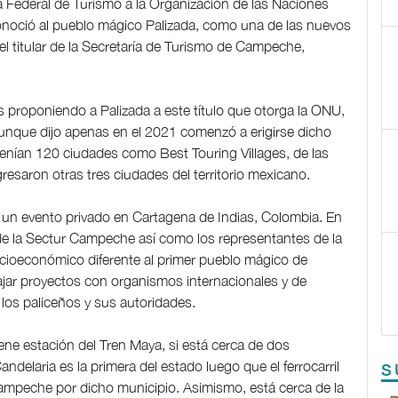
a Federal de Turismo a la Organización de las Naciones
onoció al pueblo mágico Palizada, como una de las nuevos
 titular de la Secretaría de Turismo de Campeche,
ños proponiendo a Palizada a este título que otorga la ONU,
unque dijo apenas en el 2021 comenzó a erigirse dicho
 tenían 120 ciudades como Best Touring Villages, de las
resaron otras tres ciudades del territorio mexicano.
en un evento privado en Cartagena de Indias, Colombia. En
 de la Sectur Campeche así como los representantes de la
socioeconómico diferente al primer pueblo mágico de
jar proyectos con organismos internacionales y de
 los paliceños y sus autoridades.
iene estación del Tren Maya, si está cerca de dos
delaria es la primera del estado luego que el ferrocarril
S
ampeche por dicho municipio. Asimismo, está cerca de la