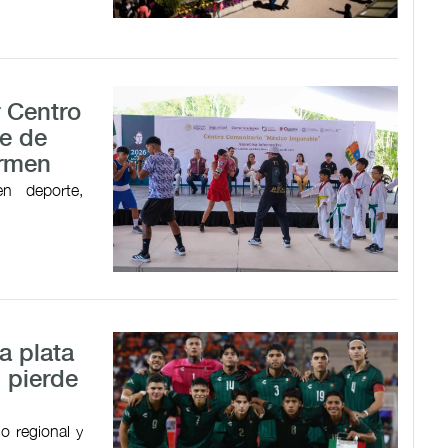
r Centro
e de
armen
en deporte,
a plata
 pierde
o regional y