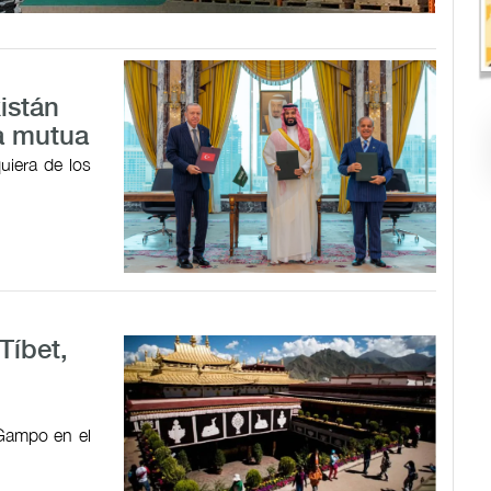
istán
a mutua
uiera de los
Tíbet,
 Gampo en el