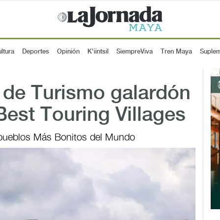
ltura
Deportes
Opinión
K'iintsil
SiempreViva
Tren Maya
Suple
 de Turismo galardón
Best Touring Villages
 pueblos Más Bonitos del Mundo