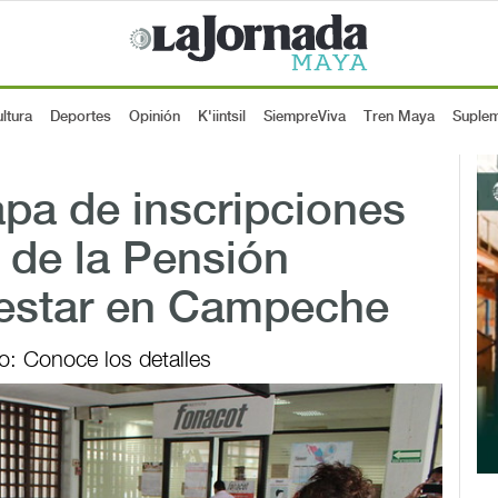
ltura
Deportes
Opinión
K'iintsil
SiempreViva
Tren Maya
Suple
apa de inscripciones
s de la Pensión
nestar en Campeche
io: Conoce los detalles