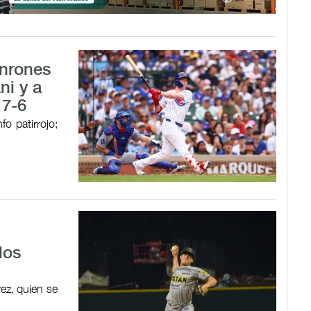
onrones
ni y a
 7-6
o patirrojo;
los
rez, quien se