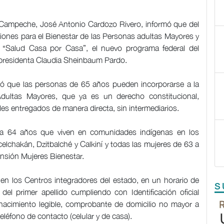
 Campeche, José Antonio Cardozo Rivero, informó que del
ensiones para el Bienestar de las Personas adultas Mayores y
 “Salud Casa por Casa”, el nuevo programa federal del
 presidenta Claudia Sheinbaum Pardo.
nó que las personas de 65 años pueden incorporarse a la
dultas Mayores, que ya es un derecho constitucional,
s entregados de manera directa, sin intermediarios.
 a 64 años que viven en comunidades indígenas en los
lchakán, Dzitbalché y Calkiní y todas las mujeres de 63 a
nsión Mujeres Bienestar.
 en los Centros integradores del estado, en un horario de
S
del primer apellido cumpliendo con Identificación oficial
nacimiento legible, comprobante de domicilio no mayor a
teléfono de contacto (celular y de casa).