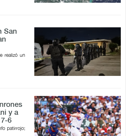
n San
an
e realizó un
onrones
ni y a
 7-6
o patirrojo;