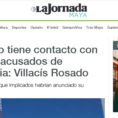
ltura
Deportes
Opinión
K'iintsil
SiempreViva
Tren Maya
Suple
tiene contacto con
 acusados de
ia: Villacís Rosado
l que implicados habrían anunciado su