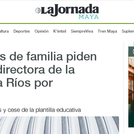
ltura
Deportes
Opinión
K'iintsil
SiempreViva
Tren Maya
Suple
 de familia piden
directora de la
a Ríos por
 cese de la plantilla educativa