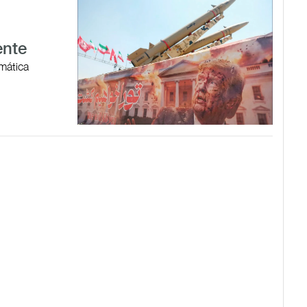
ente
omática