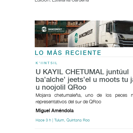
LO MÁS RECIENTE
K'IINTSIL
U KAYIL CHETUMAL juntúul
ba’alche’ jeets’el u moots tu j
u noojolil QRoo
Mojarra chetumaleña, uno de los peces n
representativos del sur de QRoo
Miguel Améndola
Hace 3 h | Tulum, Quintana Roo