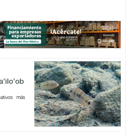
a’ilo’ob
ativos más