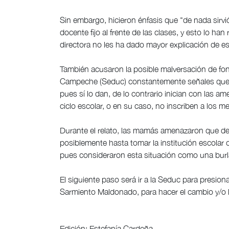
Sin embargo, hicieron énfasis que "de nada sir
docente fijo al frente de las clases, y esto lo ha
directora no les ha dado mayor explicación de es
También acusaron la posible malversación de fo
Campeche (Seduc) constantemente señales que la
pues sí lo dan, de lo contrario inician con las a
ciclo escolar, o en su caso, no inscriben a los m
Durante el relato, las mamás amenazaron que de n
posiblemente hasta tomar la institución escolar
pues consideraron esta situación como una burla
El siguiente paso será ir a la Seduc para presiona
Sarmiento Maldonado, para hacer el cambio y/o la
Edición: Estefanía Cardeña