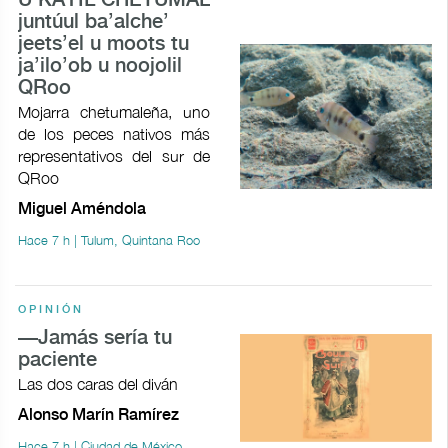
U KAYIL CHETUMAL
juntúul ba’alche’
jeets’el u moots tu
ja’ilo’ob u noojolil
QRoo
Mojarra chetumaleña, uno
de los peces nativos más
representativos del sur de
QRoo
Miguel Améndola
Hace 7 h | Tulum, Quintana Roo
OPINIÓN
—Jamás sería tu
paciente
Las dos caras del diván
Alonso Marín Ramírez
Hace 7 h | Ciudad de México