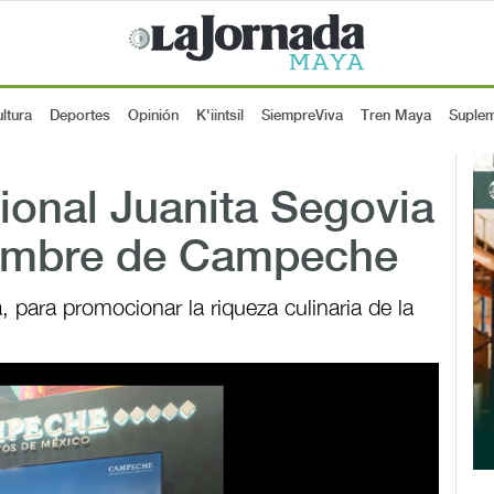
ltura
Deportes
Opinión
K'iintsil
SiempreViva
Tren Maya
Suple
cional Juanita Segovia
nombre de Campeche
, para promocionar la riqueza culinaria de la