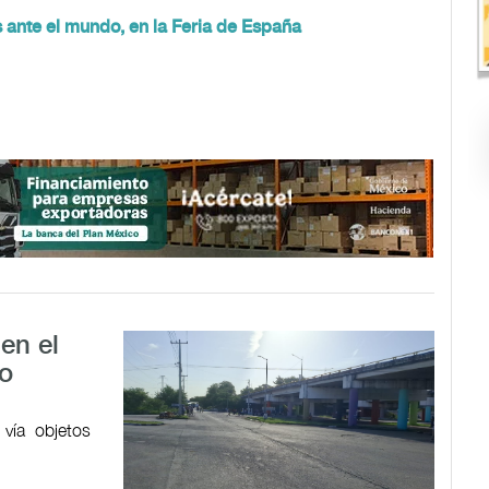
ante el mundo, en la Feria de España
en el
vo
 vía objetos