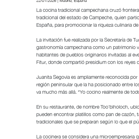
22/01/2026 | Madrid, España
La cocina tradicional campechana cruzó frontera
tradicional del estado de Campeche, quien partici
España, para promocionar la riqueza culinaria de 
La invitación fue realizada por la Secretaría de T
gastronomía campechana como un patrimonio viv
habitantes de pueblos originarios invitadas al ev
Fitur, donde compartió presidium con los reyes 
Juanita Segovia es ampliamente reconocida por la 
región peninsular que la ha posicionado entre lo
va mucho más allá. “Yo cocino realmente de todo
En su restaurante, de nombre Too'biholoch, ub
pueden encontrar platillos como pan de cazón, t
tradicionales que se preparan según lo que el púb
La cocinera se considera una microempresaria q