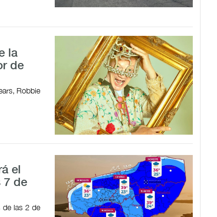
e la
or de
ears, Robbie
á el
 7 de
s de las 2 de