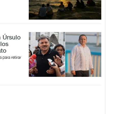
 Úrsulo
 los
ato
 para retirar