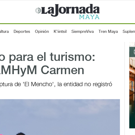
ltura
Deportes
Opinión
K'iintsil
SiempreViva
Tren Maya
Suple
 para el turismo:
 AMHyM Carmen
ptura de 'El Mencho', la entidad no registró