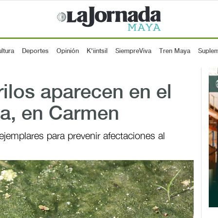
ltura
Deportes
Opinión
K'iintsil
SiempreViva
Tren Maya
Suple
ilos aparecen en el
ta, en Carmen
 ejemplares para prevenir afectaciones al