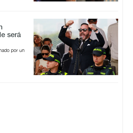
n
de será
onado por un