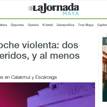
ltura
Deportes
Opinión
K'iintsil
SiempreViva
Tren Maya
Suple
che violenta: dos
eridos, y al menos
es en Calakmul y Escárcega