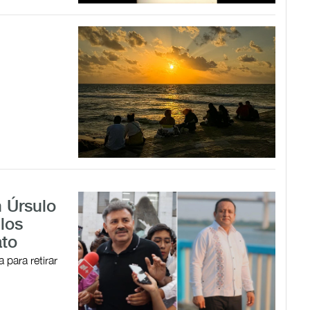
 Úrsulo
 los
ato
 para retirar