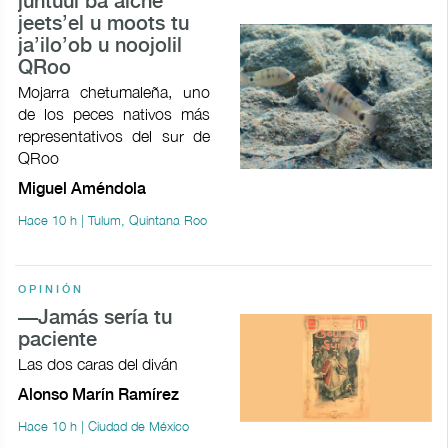
juntúul ba’alche’
jeets’el u moots tu
ja’ilo’ob u noojolil
QRoo
Mojarra chetumaleña, uno
de los peces nativos más
representativos del sur de
QRoo
Miguel Améndola
Hace 10 h | Tulum, Quintana Roo
OPINIÓN
—Jamás sería tu
paciente
Las dos caras del diván
Alonso Marín Ramírez
Hace 10 h | Ciudad de México