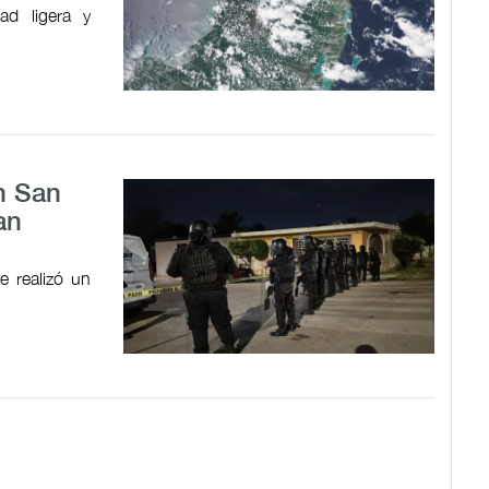
dad ligera y
n San
an
e realizó un