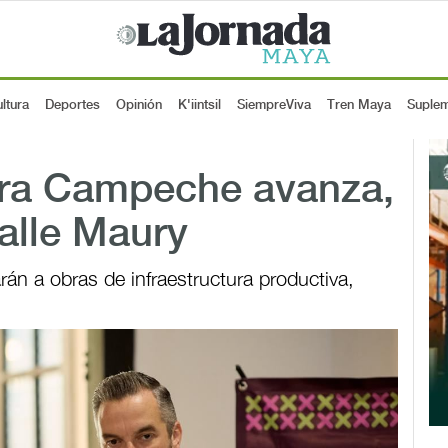
ltura
Deportes
Opinión
K'iintsil
SiempreViva
Tren Maya
Suple
para Campeche avanza,
alle Maury
rán a obras de infraestructura productiva,