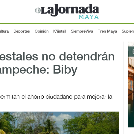
ltura
Deportes
Opinión
K'iintsil
SiempreViva
Tren Maya
Suple
estales no detendrán
Campeche: Biby
permitan el ahorro ciudadano para mejorar la