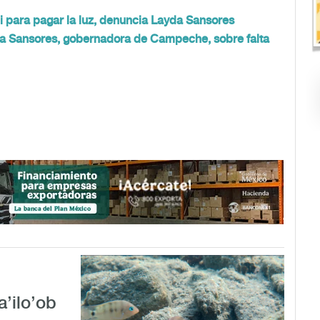
 para pagar la luz, denuncia Layda Sansores
da Sansores, gobernadora de Campeche, sobre falta
a’ilo’ob