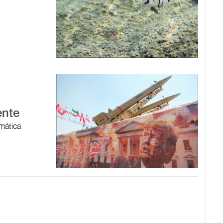
ente
omática