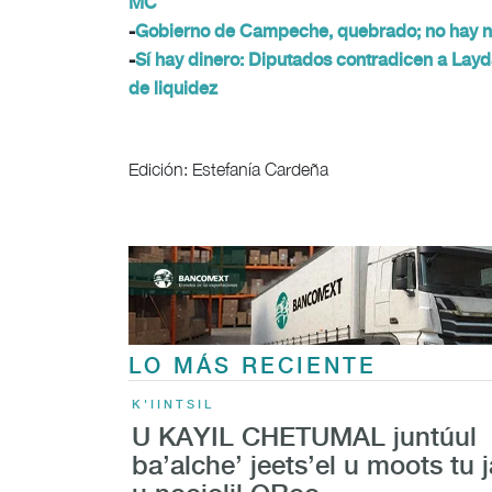
MC
-
Gobierno de Campeche, quebrado; no hay ni
-
Sí hay dinero: Diputados contradicen a Lay
de liquidez
Edición: Estefanía Cardeña
LO MÁS RECIENTE
K'IINTSIL
U KAYIL CHETUMAL juntúul
ba’alche’ jeets’el u moots tu j