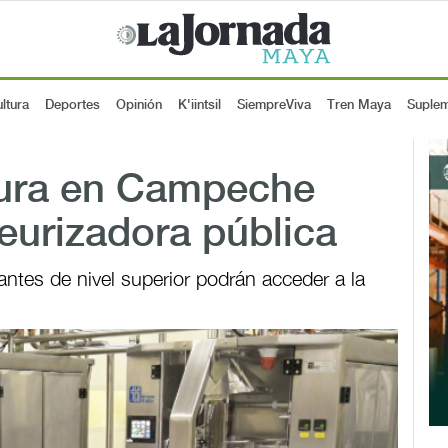
ltura
Deportes
Opinión
K'iintsil
SiempreViva
Tren Maya
Suple
ura en Campeche
eurizadora pública
ntes de nivel superior podrán acceder a la