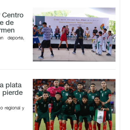
r Centro
e de
armen
en deporte,
a plata
 pierde
o regional y