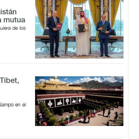
istán
a mutua
uiera de los
Tíbet,
 Gampo en el