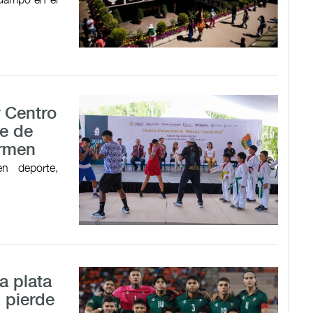
r Centro
e de
armen
en deporte,
a plata
 pierde