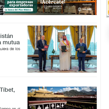
istán
a mutua
uiera de los
Tíbet,
 Gampo en el