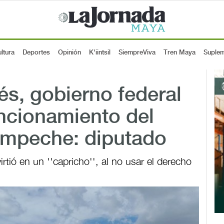
ltura
Deportes
Opinión
K'iintsil
SiempreViva
Tren Maya
Suple
rés, gobierno federal
ncionamiento del
ampeche: diputado
rtió en un ''capricho'', al no usar el derecho