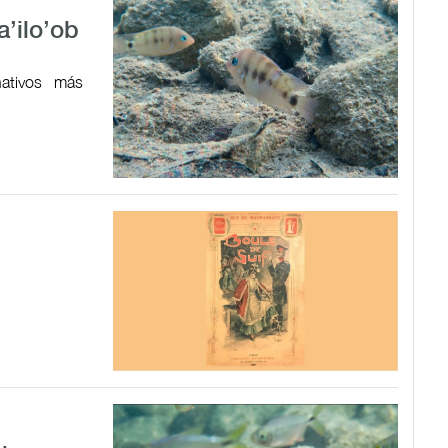
a’ilo’ob
ativos más