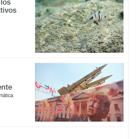
los
tivos
ente
omática