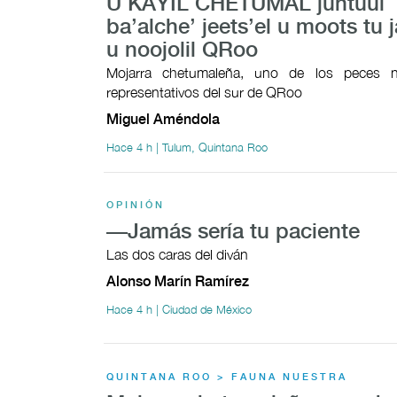
U KAYIL CHETUMAL juntúul
ba’alche’ jeets’el u moots tu j
u noojolil QRoo
Mojarra chetumaleña, uno de los peces n
representativos del sur de QRoo
Miguel Améndola
Hace 4 h | Tulum, Quintana Roo
OPINIÓN
—Jamás sería tu paciente
Las dos caras del diván
Alonso Marín Ramírez
Hace 4 h | Ciudad de México
QUINTANA ROO > FAUNA NUESTRA