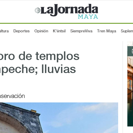
ltura
Deportes
Opinión
K'iintsil
SiempreViva
Tren Maya
Suple
ioro de templos
peche; lluvias
nservación