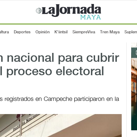
ltura
Deportes
Opinión
K'iintsil
SiempreViva
Tren Maya
Suple
 nacional para cubrir
 proceso electoral
es registrados en Campeche participaron en la