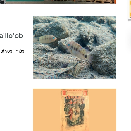
a’ilo’ob
ativos más