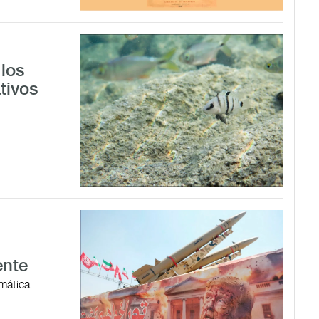
los
tivos
ente
omática