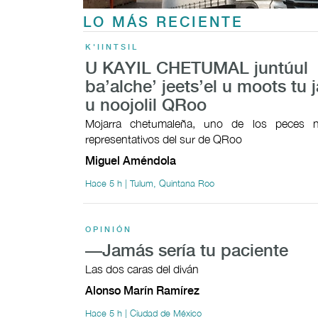
LO MÁS RECIENTE
K'IINTSIL
U KAYIL CHETUMAL juntúul
ba’alche’ jeets’el u moots tu j
u noojolil QRoo
Mojarra chetumaleña, uno de los peces n
representativos del sur de QRoo
Miguel Améndola
Hace 5 h | Tulum, Quintana Roo
OPINIÓN
—Jamás sería tu paciente
Las dos caras del diván
Alonso Marín Ramírez
Hace 5 h | Ciudad de México