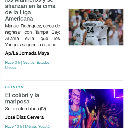
los Marineros y se
afianzan en la cima
de la Liga
Americana
Manuel Rodríguez, cerca de
regresar con Tampa Bay;
Atlanta evita que los
Yanquis saquen la escoba
Ap/La Jornada Maya
Hace 3 h | Seattle, Estados
Unidos
OPINIÓN
El colibrí y la
mariposa
Suite colombiana (IV)
José Díaz Cervera
Hace 13 h | Mérida, Yucatán