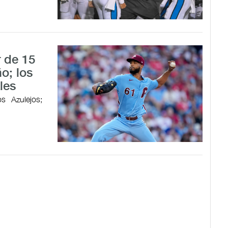
 de 15
o; los
les
s Azulejos;