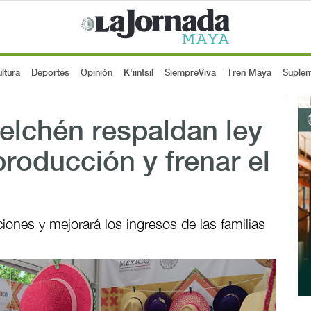
ltura
Deportes
Opinión
K'iintsil
SiempreViva
Tren Maya
Suple
elchén respaldan ley
producción y frenar el
ciones y mejorará los ingresos de las familias