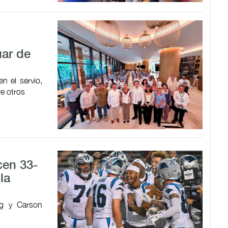
uar de
n el servio,
re otros
cen 33-
la
ng y Carson