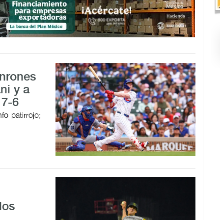
onrones
ni y a
 7-6
o patirrojo;
los