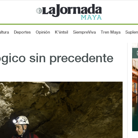
ltura
Deportes
Opinión
K'iintsil
SiempreViva
Tren Maya
Suple
gico sin precedente