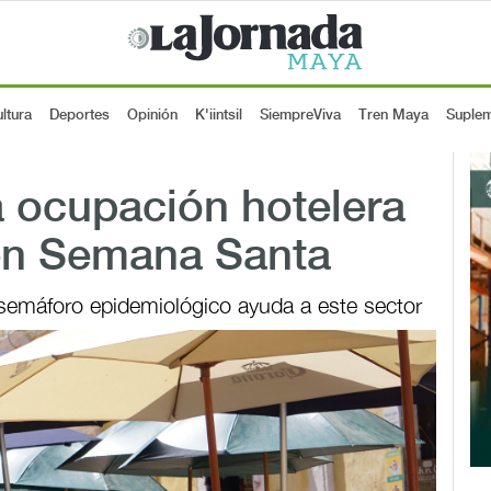
ltura
Deportes
Opinión
K'iintsil
SiempreViva
Tren Maya
Suple
ocupación hotelera
 en Semana Santa
semáforo epidemiológico ayuda a este sector