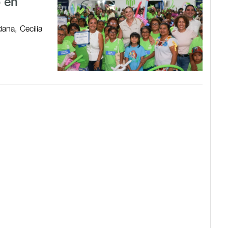
o en
ana, Cecilia