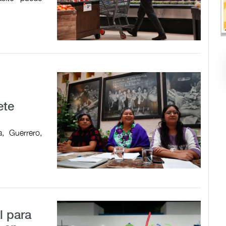
ete
, Guerrero,
l para