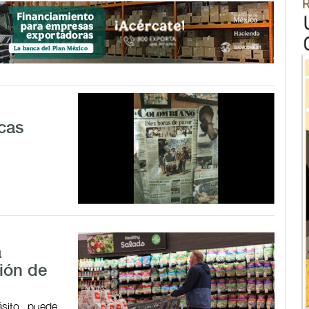
cas
a
ión de
ásito puede